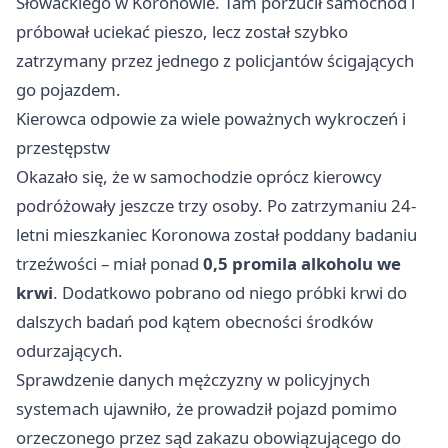
Słowackiego w Koronowie. Tam porzucił samochód i
próbował uciekać pieszo, lecz został szybko
zatrzymany przez jednego z policjantów ścigających
go pojazdem.
Kierowca odpowie za wiele poważnych wykroczeń i
przestępstw
Okazało się, że w samochodzie oprócz kierowcy
podróżowały jeszcze trzy osoby. Po zatrzymaniu 24-
letni mieszkaniec Koronowa został poddany badaniu
trzeźwości – miał ponad
0,5 promila alkoholu we
krwi
. Dodatkowo pobrano od niego próbki krwi do
dalszych badań pod kątem obecności środków
odurzających.
Sprawdzenie danych mężczyzny w policyjnych
systemach ujawniło, że prowadził pojazd pomimo
orzeczonego przez sąd zakazu obowiązującego do