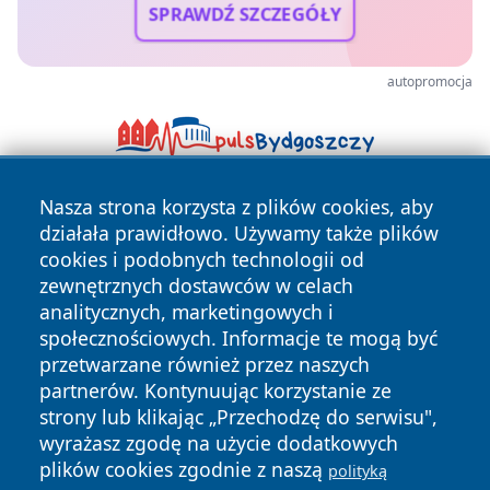
SPRAWDŹ SZCZEGÓŁY
autopromocja
Nasza strona korzysta z plików cookies, aby
działała prawidłowo. Używamy także plików
cookies i podobnych technologii od
zewnętrznych dostawców w celach
analitycznych, marketingowych i
Copyright © 2026 pulsbydgoszczy.pl Wszystkie prawa
społecznościowych. Informacje te mogą być
zastrzeżone.
przetwarzane również przez naszych
partnerów. Kontynuując korzystanie ze
strony lub klikając „Przechodzę do serwisu",
Polityka
Polityka
wyrażasz zgodę na użycie dodatkowych
News
Autorzy
Prywatności
Cookies
plików cookies zgodnie z naszą
polityką