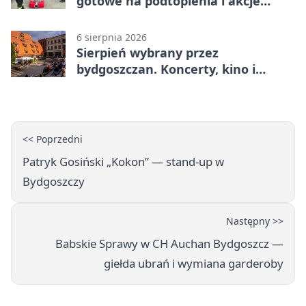
gotowe na podtopienia i akcje
gaśnicze
6 sierpnia 2026
Sierpień wybrany przez
bydgoszczan. Koncerty, kino i
spływy kajakowe
<< Poprzedni
Patryk Gosiński „Kokon” — stand-up w
Bydgoszczy
Następny >>
Babskie Sprawy w CH Auchan Bydgoszcz —
giełda ubrań i wymiana garderoby