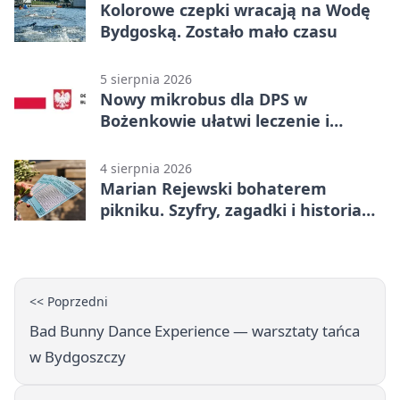
Kolorowe czepki wracają na Wodę
Bydgoską. Zostało mało czasu
5 sierpnia 2026
Nowy mikrobus dla DPS w
Bożenkowie ułatwi leczenie i
rehabilitację
4 sierpnia 2026
Marian Rejewski bohaterem
pikniku. Szyfry, zagadki i historia
na Wyspie Młyńskiej
<< Poprzedni
Bad Bunny Dance Experience — warsztaty tańca
w Bydgoszczy