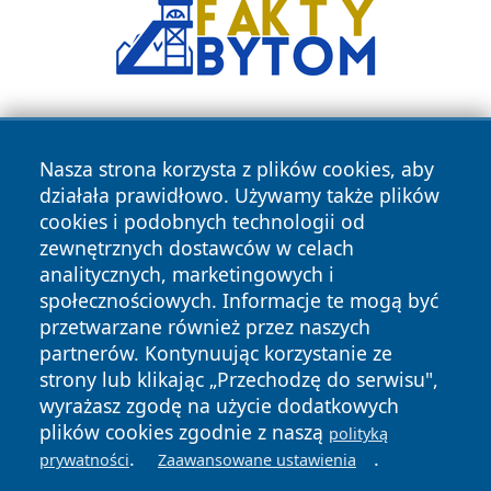
Nasza strona korzysta z plików cookies, aby
działała prawidłowo. Używamy także plików
cookies i podobnych technologii od
zewnętrznych dostawców w celach
Copyright © 2026 pulsbydgoszczy.pl Wszystkie prawa
analitycznych, marketingowych i
zastrzeżone.
społecznościowych. Informacje te mogą być
przetwarzane również przez naszych
partnerów. Kontynuując korzystanie ze
Polityka
Polityka
News
Autorzy
strony lub klikając „Przechodzę do serwisu",
Prywatności
Cookies
wyrażasz zgodę na użycie dodatkowych
plików cookies zgodnie z naszą
polityką
.
.
prywatności
Zaawansowane ustawienia