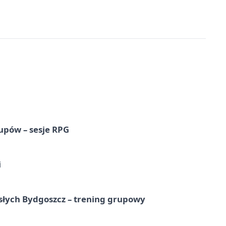
upów – sesje RPG
i
osłych Bydgoszcz – trening grupowy