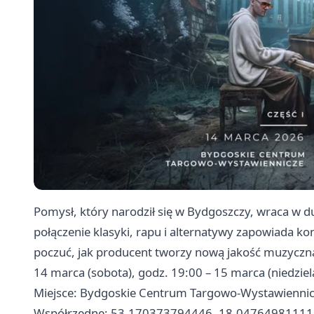
Pomysł, który narodził się w Bydgoszczy, wraca w
połączenie klasyki, rapu i alternatywy zapowiada ko
poczuć, jak producent tworzy nową jakość muzyczn
14 marca (sobota), godz. 19:00 – 15 marca (niedziel
Miejsce: Bydgoskie Centrum Targowo-Wystawienni
Współrzędne: 53.170373794446, 18.047649811111