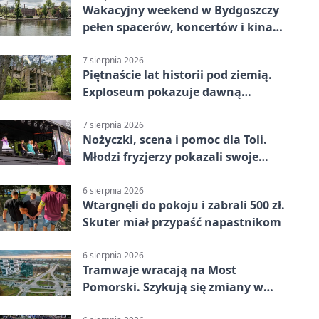
Wakacyjny weekend w Bydgoszczy
pełen spacerów, koncertów i kina
pod chmurką
7 sierpnia 2026
Piętnaście lat historii pod ziemią.
Exploseum pokazuje dawną
fabrykę
7 sierpnia 2026
Nożyczki, scena i pomoc dla Toli.
Młodzi fryzjerzy pokazali swoje
umiejętności
6 sierpnia 2026
Wtargnęli do pokoju i zabrali 500 zł.
Skuter miał przypaść napastnikom
6 sierpnia 2026
Tramwaje wracają na Most
Pomorski. Szykują się zmiany w
komunikacji