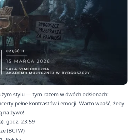
 dużym stylu — tym razem w dwóch odsłonach:
ncerty pełne kontrastów i emocji. Warto wpaść, żeby
ą na żywo!
a), godz. 23:59
cze (BCTW)
, Polska