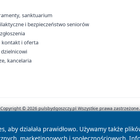
kramenty, sanktuarium
filaktyczne i bezpieczeństwo seniorów
 zgłoszenia
kontakt i oferta
 dzielnicowi
e, kancelaria
Copyright © 2026 pulsbydgoszczy.pl Wszystkie prawa zastrzeżone.
es, aby działała prawidłowo. Używamy także plik
News
Autorzy
Polityka Prywatności
Polityka Cookie
cznych, marketingowych i społecznościowych. Inf