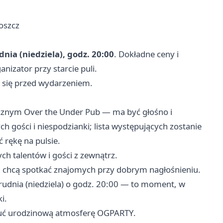
oszcz
nia (niedziela), godz. 20:00
. Dokładne ceny i
nizator przy starcie puli.
 się przed wydarzeniem.
cznym Over the Under Pub — ma być głośno i
h gości i niespodzianki; lista występujących zostanie
 rękę na pulsie.
ch talentów i gości z zewnątrz.
 i chcą spotkać znajomych przy dobrym nagłośnieniu.
grudnia (niedziela) o godz. 20:00 — to moment, w
i.
oczuć urodzinową atmosferę OGPARTY.