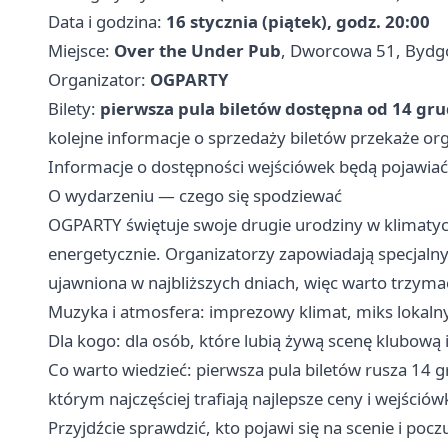
Data i godzina:
16 stycznia (piątek), godz. 20:00
Miejsce:
Over the Under Pub
, Dworcowa 51, Bydg
Organizator:
OGPARTY
Bilety:
pierwsza pula biletów dostępna od 14 grud
kolejne informacje o sprzedaży biletów przekaże orga
Informacje o dostępności wejściówek będą pojawiać
O wydarzeniu — czego się spodziewać
OGPARTY świętuje swoje drugie urodziny w klimaty
energetycznie. Organizatorzy zapowiadają specjalnyc
ujawniona w najbliższych dniach, więc warto trzymać
Muzyka i atmosfera: imprezowy klimat, miks lokalny
Dla kogo: dla osób, które lubią żywą scenę klubową
Co warto wiedzieć: pierwsza pula biletów rusza 14 
którym najczęściej trafiają najlepsze ceny i wejściówk
Przyjdźcie sprawdzić, kto pojawi się na scenie i p