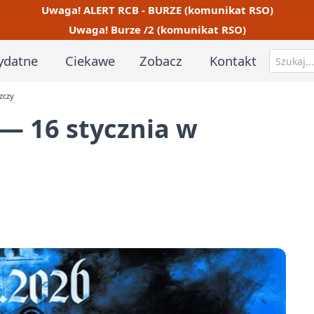
Uwaga! ALERT RCB - BURZE (komunikat RSO)
Uwaga! Burze /2 (komunikat RSO)
ydatne
Ciekawe
Zobacz
Kontakt
zczy
— 16 stycznia w