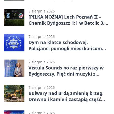
całodobowa
8 sierpnia 2026
[PIŁKA NOŻNA] Lech Poznań II –
Chemik Bydgoszcz 1:1 w Betclic 3.
Lidze Grupa 2 (Grupa II).
Bydgoszczanie wywieźli punkt z
7 sierpnia 2026
Wronek
Dym na klatce schodowej.
Policjanci pomogli mieszkańcom
opuścić blok
7 sierpnia 2026
Vistula Sounds po raz pierwszy w
Bydgoszczy. Pięć dni muzyki z
całego świata
7 sierpnia 2026
Bulwary nad Brdą zmienią brzeg.
Drewno i kamień zastąpią część
betonu
7 sierpnia 2026