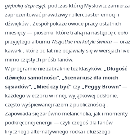
głęboką depresję)
, podczas której Myslovitz zamierza
zaprezentować prawdziwy rollercoaster emocji i
dźwięków . Zespół pokaże owoce pracy ostatnich
miesięcy — piosenki, które trafią na następcę ciepło
przyjętego albumu
Wszystkie narkotyki świata
— oraz
kawałki, które od lat nie pojawiały się w wersjach live,
mimo częstych próśb fanów.
W programie nie zabraknie też klasyków:
„Długość
dźwięku samotności”
,
„Scenariusz dla moich
sąsiadów”
,
„Mieć czy być”
czy
„Peggy Brown”
—
każdego wieczoru w innej, wyjątkowej odsłonie,
często wyśpiewanej razem z publicznością .
Zapowiada się zarówno melancholia, jak i momenty
podkręconej energii — czyli czegoś dla fanów
lirycznego alternatywnego rocka i dłuższego