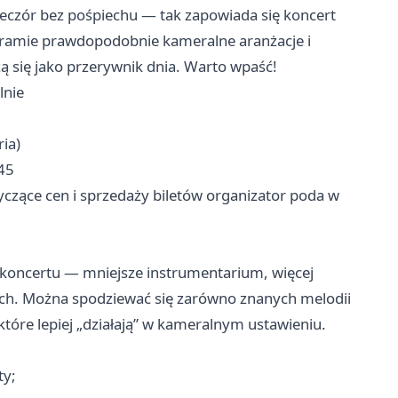
i wieczór bez pośpiechu — tak zapowiada się koncert
ramie prawdopodobnie kameralne aranżacje i
 się jako przerywnik dnia. Warto wpaść!
lnie
ia)
145
yczące cen i sprzedaży biletów organizator poda w
koncertu — mniejsze instrumentarium, więcej
rach. Można spodziewać się zarówno znanych melodii
które lepiej „działają” w kameralnym ustawieniu.
ty;