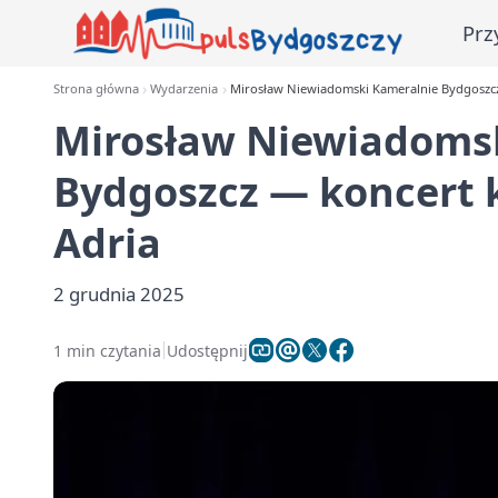
Prz
Strona główna
Wydarzenia
Mirosław Niewiadomski Kameralnie Bydgoszcz
Mirosław Niewiadoms
Bydgoszcz — koncert 
Adria
2 grudnia 2025
1 min czytania
Udostępnij