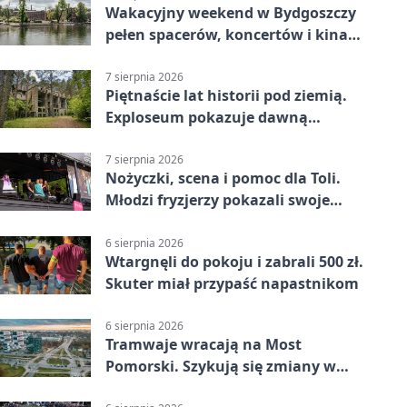
Wakacyjny weekend w Bydgoszczy
pełen spacerów, koncertów i kina
pod chmurką
7 sierpnia 2026
Piętnaście lat historii pod ziemią.
Exploseum pokazuje dawną
fabrykę
7 sierpnia 2026
Nożyczki, scena i pomoc dla Toli.
Młodzi fryzjerzy pokazali swoje
umiejętności
6 sierpnia 2026
Wtargnęli do pokoju i zabrali 500 zł.
Skuter miał przypaść napastnikom
6 sierpnia 2026
Tramwaje wracają na Most
Pomorski. Szykują się zmiany w
komunikacji