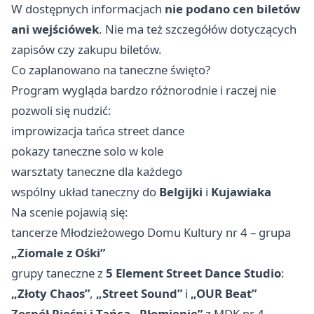
W dostępnych informacjach
nie podano cen biletów
ani wejściówek
. Nie ma też szczegółów dotyczących
zapisów czy zakupu biletów.
Co zaplanowano na taneczne święto?
Program wygląda bardzo różnorodnie i raczej nie
pozwoli się nudzić:
improwizacja tańca street dance
pokazy taneczne solo w kole
warsztaty taneczne dla każdego
wspólny układ taneczny do
Belgijki
i
Kujawiaka
Na scenie pojawią się:
tancerze Młodzieżowego Domu Kultury nr 4 – grupa
„Ziomale z Ośki”
grupy taneczne z
5 Element Street Dance Studio
:
„Złoty Chaos”
,
„Street Sound”
i
„OUR Beat”
Zespół Pieśni i Tańca „Płomienie”
z MDK nr 4