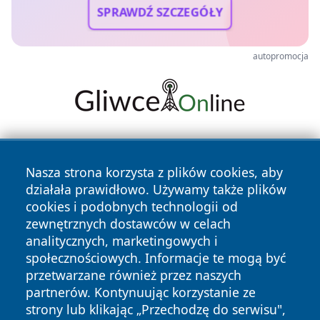
SPRAWDŹ SZCZEGÓŁY
autopromocja
Nasza strona korzysta z plików cookies, aby
działała prawidłowo. Używamy także plików
cookies i podobnych technologii od
zewnętrznych dostawców w celach
Copyright © 2026 pulsbydgoszczy.pl Wszystkie prawa
analitycznych, marketingowych i
zastrzeżone.
społecznościowych. Informacje te mogą być
przetwarzane również przez naszych
partnerów. Kontynuując korzystanie ze
Polityka
Polityka
News
Autorzy
strony lub klikając „Przechodzę do serwisu",
Prywatności
Cookies