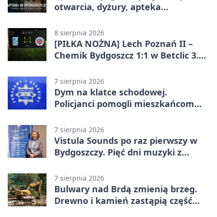
otwarcia, dyżury, apteka
całodobowa
8 sierpnia 2026
[PIŁKA NOŻNA] Lech Poznań II –
Chemik Bydgoszcz 1:1 w Betclic 3.
Lidze Grupa 2 (Grupa II).
Bydgoszczanie wywieźli punkt z
7 sierpnia 2026
Wronek
Dym na klatce schodowej.
Policjanci pomogli mieszkańcom
opuścić blok
7 sierpnia 2026
Vistula Sounds po raz pierwszy w
Bydgoszczy. Pięć dni muzyki z
całego świata
7 sierpnia 2026
Bulwary nad Brdą zmienią brzeg.
Drewno i kamień zastąpią część
betonu