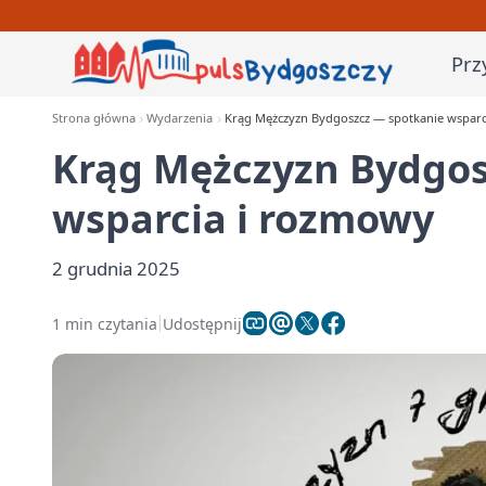
Prz
Strona główna
Wydarzenia
Krąg Mężczyzn Bydgoszcz — spotkanie wsparc
Krąg Mężczyzn Bydgos
wsparcia i rozmowy
2 grudnia 2025
1 min czytania
Udostępnij