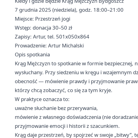
Kiedy i gdzie będzie Krąg Mężczyzn Bydgoszcz
7 grudnia 2025 (niedziela), godz. 18:00–21:00
Miejsce: Przestrzeń jogi
Wstęp: donacja 30–50 zł
Zapisy: Artur, tel. 501x050x864
Prowadzenie: Artur Michalski
Opis spotkania
Krąg Mężczyzn to spotkanie w formie bezpiecznej, ni
wysłuchany. Przy siedzeniu w kręgu i wzajemnym dzi
obecność — mówienie prawdy i przyjmowanie prawdy 
którzy chcą zobaczyć, co się za tym kryje.
W praktyce oznacza to:
uważne słuchanie bez przerywania,
mówienie z własnego doświadczenia (nie doradzanie
przyjmowanie emocji i historii z szacunkiem.
Krąg daje przestrzeń, by spojrzeć w swoje „bitwy”, 