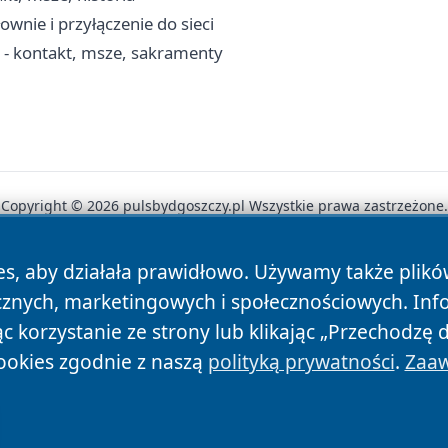
ownie i przyłączenie do sieci
- kontakt, msze, sakramenty
Copyright © 2026 pulsbydgoszczy.pl Wszystkie prawa zastrzeżone.
es, aby działała prawidłowo. Używamy także plik
News
Autorzy
Polityka Prywatności
Polityka Cookie
cznych, marketingowych i społecznościowych. Inf
 korzystanie ze strony lub klikając „Przechodzę 
ookies zgodnie z naszą
polityką prywatności
.
Zaaw