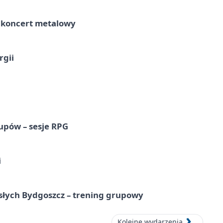
– koncert metalowy
rgii
upów – sesje RPG
i
osłych Bydgoszcz – trening grupowy
Kolejne wydarzenia