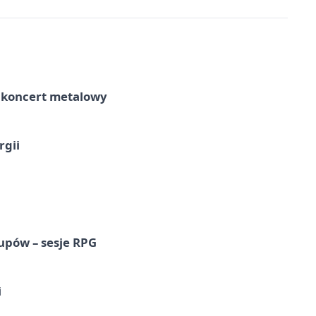
– koncert metalowy
rgii
upów – sesje RPG
i