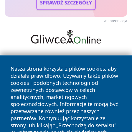
SPRAWDŹ SZCZEGÓŁY
autopromocja
Nasza strona korzysta z plików cookies, aby
działała prawidłowo. Używamy także plików
cookies i podobnych technologii od
zewnętrznych dostawców w celach
Copyright © 2026 pulsbydgoszczy.pl Wszystkie prawa
analitycznych, marketingowych i
zastrzeżone.
społecznościowych. Informacje te mogą być
przetwarzane również przez naszych
partnerów. Kontynuując korzystanie ze
Polityka
Polityka
News
Autorzy
strony lub klikając „Przechodzę do serwisu",
Prywatności
Cookies