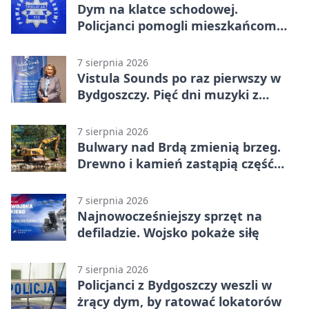
Wronek
Dym na klatce schodowej.
Policjanci pomogli mieszkańcom
opuścić blok
7 sierpnia 2026
Vistula Sounds po raz pierwszy w
Bydgoszczy. Pięć dni muzyki z
całego świata
7 sierpnia 2026
Bulwary nad Brdą zmienią brzeg.
Drewno i kamień zastąpią część
betonu
7 sierpnia 2026
Najnowocześniejszy sprzęt na
defiladzie. Wojsko pokaże siłę
7 sierpnia 2026
Policjanci z Bydgoszczy weszli w
żrący dym, by ratować lokatorów