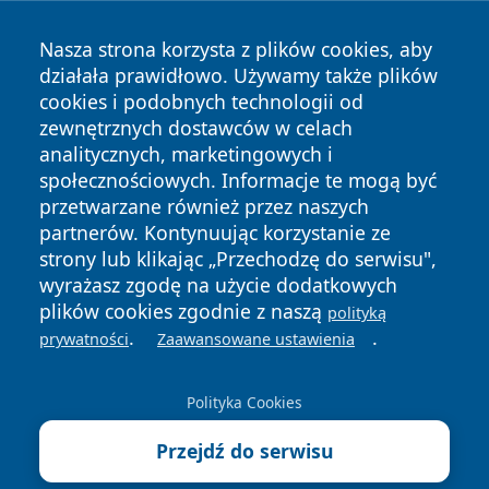
Nasza strona korzysta z plików cookies, aby
działała prawidłowo. Używamy także plików
cookies i podobnych technologii od
zewnętrznych dostawców w celach
Copyright © 2026 pulsbydgoszczy.pl Wszystkie prawa
analitycznych, marketingowych i
zastrzeżone.
społecznościowych. Informacje te mogą być
przetwarzane również przez naszych
partnerów. Kontynuując korzystanie ze
Polityka
Polityka
News
Autorzy
strony lub klikając „Przechodzę do serwisu",
Prywatności
Cookies
wyrażasz zgodę na użycie dodatkowych
plików cookies zgodnie z naszą
polityką
.
.
prywatności
Zaawansowane ustawienia
Polityka Cookies
Przejdź do serwisu