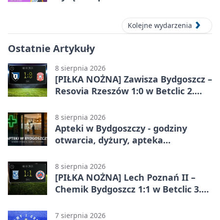
Kolejne wydarzenia
Ostatnie Artykuły
8 sierpnia 2026
[PIŁKA NOŻNA] Zawisza Bydgoszcz –
Resovia Rzeszów 1:0 w Betclic 2.
lidze. Pierwsza wygrana gospodarzy
8 sierpnia 2026
Apteki w Bydgoszczy - godziny
otwarcia, dyżury, apteka
całodobowa
8 sierpnia 2026
[PIŁKA NOŻNA] Lech Poznań II –
Chemik Bydgoszcz 1:1 w Betclic 3.
Lidze Grupa 2 (Grupa II).
Bydgoszczanie wywieźli punkt z
7 sierpnia 2026