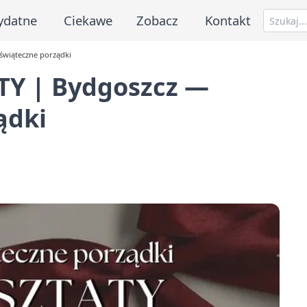
ydatne
Ciekawe
Zobacz
Kontakt
wiąteczne porządki
Y | Bydgoszcz —
ądki