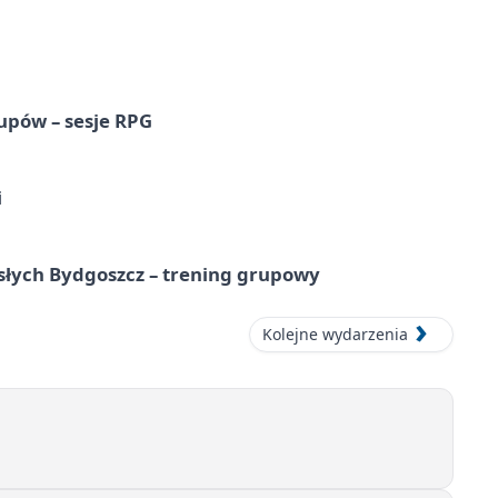
upów – sesje RPG
i
osłych Bydgoszcz – trening grupowy
Kolejne wydarzenia