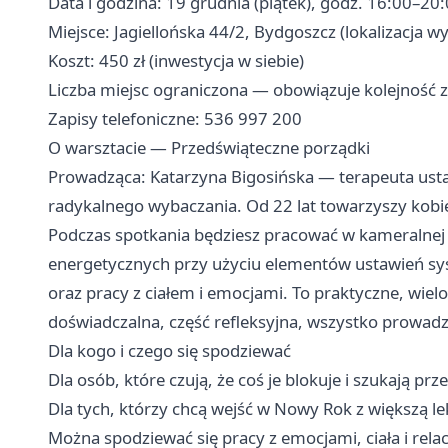
Data i godzina: 19 grudnia (piątek), godz. 16:00–20
Miejsce: Jagiellońska 44/2, Bydgoszcz (lokalizacja w
Koszt: 450 zł (inwestycja w siebie)
Liczba miejsc ograniczona — obowiązuje kolejność z
Zapisy telefoniczne: 536 997 200
O warsztacie — Przedświąteczne porządki
Prowadząca: Katarzyna Bigosińska — terapeuta ust
radykalnego wybaczania. Od 22 lat towarzyszy kob
Podczas spotkania będziesz pracować w kameralnej 
energetycznych przy użyciu elementów ustawień sy
oraz pracy z ciałem i emocjami. To praktyczne, wie
doświadczalna, część refleksyjna, wszystko prowadz
Dla kogo i czego się spodziewać
Dla osób, które czują, że coś je blokuje i szukają pr
Dla tych, którzy chcą wejść w Nowy Rok z większą le
Można spodziewać się pracy z emocjami, ciała i rela