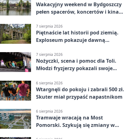
Wakacyjny weekend w Bydgoszczy
pełen spacerów, koncertów i kina
pod chmurką
7 sierpnia 2026
Piętnaście lat historii pod ziemią.
Exploseum pokazuje dawną
fabrykę
7 sierpnia 2026
Nożyczki, scena i pomoc dla Toli.
Młodzi fryzjerzy pokazali swoje
umiejętności
6 sierpnia 2026
Wtargnęli do pokoju i zabrali 500 zł.
Skuter miał przypaść napastnikom
6 sierpnia 2026
Tramwaje wracają na Most
Pomorski. Szykują się zmiany w
komunikacji