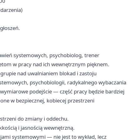
:00
ydarzenia)
głoszeń.
awień systemowych, psychobiolog, trener
ietom w pracy nad ich wewnętrznym pięknem.
grupie nad uwalnianiem blokad i zastoju
stemowych, psychobiologii, radykalnego wybaczania
lowymiarowe podejście — część pracy będzie bardziej
one w bezpiecznej, kobiecej przestrzeni
zestrzeni do zmiany i oddechu.
kkością i jasnością wewnętrzną.
cjami systemowymi — nie jest to wykład, lecz