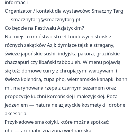
informacji
Organizator / kontakt dla wystawców: Smaczny Targ
—
smacznytarg@smacznytarg.pl
Co będzie na Festiwalu Azjatyckim?
Na miejscu mnóstwo street foodowych stoisk z
różnych zakątków Azji: dymiące tajskie stragany,
świeże japońskie sushi, indyjska pakora, gruzińskie
chaczapuri czy libański tabbouleh. W menu pojawią
się też: domowe curry z chrupiącymi warzywami i
świeżą kolendrą, zupa pho, wietnamskie kanapki bahn
mi, marynowana rzepa z czarnym sezamem oraz
propozycje kuchni koreańskiej i malezyjskiej. Poza
jedzeniem — naturalne azjatyckie kosmetyki i drobne
akcesoria.
Przykładowe smakołyki, które można spotkać:
pho — aromatyczna zupa wietnamska