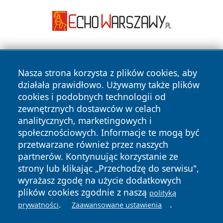
Nasza strona korzysta z plików cookies, aby
działała prawidłowo. Używamy także plików
cookies i podobnych technologii od
zewnętrznych dostawców w celach
Copyright © 2026 pulsbydgoszczy.pl Wszystkie prawa
analitycznych, marketingowych i
zastrzeżone.
społecznościowych. Informacje te mogą być
przetwarzane również przez naszych
partnerów. Kontynuując korzystanie ze
Polityka
Polityka
News
Autorzy
strony lub klikając „Przechodzę do serwisu",
Prywatności
Cookies
wyrażasz zgodę na użycie dodatkowych
plików cookies zgodnie z naszą
polityką
.
.
prywatności
Zaawansowane ustawienia