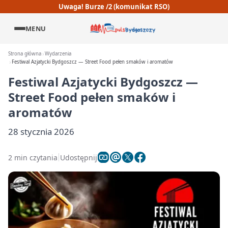
Uwaga! Burze /2 (komunikat RSO)
MENU
Strona główna
Wydarzenia
Festiwal Azjatycki Bydgoszcz — Street Food pełen smaków i aromatów
Festiwal Azjatycki Bydgoszcz —
Street Food pełen smaków i
aromatów
28 stycznia 2026
2 min czytania
Udostępnij