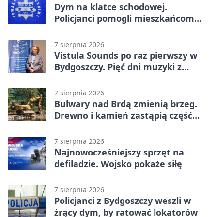
Wronek
Dym na klatce schodowej.
Policjanci pomogli mieszkańcom
opuścić blok
7 sierpnia 2026
Vistula Sounds po raz pierwszy w
Bydgoszczy. Pięć dni muzyki z
całego świata
7 sierpnia 2026
Bulwary nad Brdą zmienią brzeg.
Drewno i kamień zastąpią część
betonu
7 sierpnia 2026
Najnowocześniejszy sprzęt na
defiladzie. Wojsko pokaże siłę
7 sierpnia 2026
Policjanci z Bydgoszczy weszli w
żrący dym, by ratować lokatorów