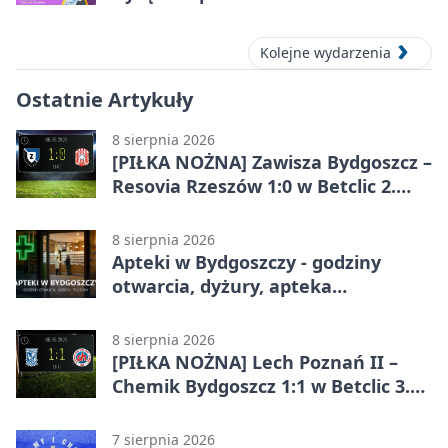
Kolejne wydarzenia
Ostatnie Artykuły
8 sierpnia 2026
[PIŁKA NOŻNA] Zawisza Bydgoszcz –
Resovia Rzeszów 1:0 w Betclic 2.
lidze. Pierwsza wygrana gospodarzy
8 sierpnia 2026
Apteki w Bydgoszczy - godziny
otwarcia, dyżury, apteka
całodobowa
8 sierpnia 2026
[PIŁKA NOŻNA] Lech Poznań II –
Chemik Bydgoszcz 1:1 w Betclic 3.
Lidze Grupa 2 (Grupa II).
Bydgoszczanie wywieźli punkt z
7 sierpnia 2026