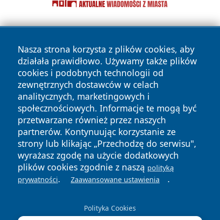
Nasza strona korzysta z plików cookies, aby
działała prawidłowo. Używamy także plików
cookies i podobnych technologii od
zewnętrznych dostawców w celach
Copyright © 2026 pulsbydgoszczy.pl Wszystkie prawa
analitycznych, marketingowych i
zastrzeżone.
społecznościowych. Informacje te mogą być
przetwarzane również przez naszych
partnerów. Kontynuując korzystanie ze
Polityka
Polityka
News
Autorzy
strony lub klikając „Przechodzę do serwisu",
Prywatności
Cookies
wyrażasz zgodę na użycie dodatkowych
plików cookies zgodnie z naszą
polityką
.
.
prywatności
Zaawansowane ustawienia
Polityka Cookies