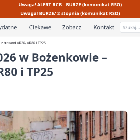
Uwaga! ALERT RCB - BURZE (komunikat RSO)
Uwaga! BURZE/ 2 stopnia (komunikat RSO)
ydatne
Ciekawe
Zobacz
Kontakt
 z trasami AR20, AR80 i TP25
2026 w Bożenkowie –
R80 i TP25