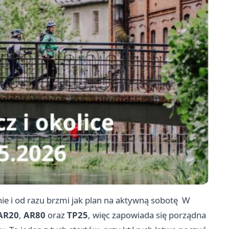
e i od razu brzmi jak plan na aktywną sobotę ‍ W
AR20
,
AR80
oraz
TP25
, więc zapowiada się porządna