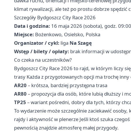
dawka ruchu, orientacji i miejsko-terenowej przygod
klimat rywalizacji, ale też po prostu dobrze spędzić
Szczegóły Bydgoszcz City Race 2026
Data i godzina:
16 maja 2026 (sobota), godz. 09:0
Miejsce:
Bożenkowo, Osielsko, Polska
Organizator / cykl:
liga
Na Szagę
Wstęp / bilety / opłaty:
brak informacji w udostęp
Co czeka na uczestników?
Bydgoszcz City Race 2026 to rajd, w którym liczy się 
trasy Każda z przygotowanych opcji ma trochę inny 
AR20
– krótsza, bardziej przystępna trasa
AR80
– propozycja dla osób, które lubią dłuższy i m
TP25
– wariant pośredni, dobry dla tych, którzy ch
To wydarzenie może szczególnie zaciekawić osoby, k
rajdy i aktywność w plenerze Jeśli ktoś szuka czegoś 
pewnością znajdzie atmosferę małej przygody.