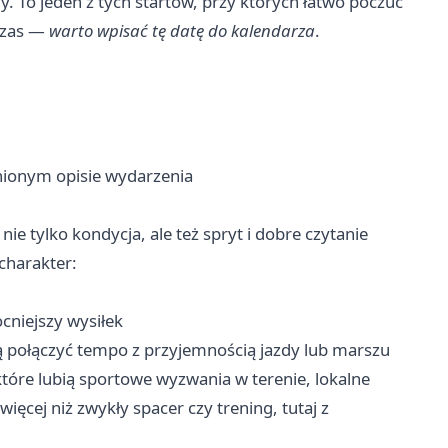
y. To jeden z tych startów, przy których łatwo poczuć
 czas —
warto wpisać tę datę do kalendarza
.
0
nionym opisie wydarzenia
nie tylko kondycja, ale też spryt i dobre czytanie
charakter:
ocniejszy wysiłek
cą połączyć tempo z przyjemnością jazdy lub marszu
tóre lubią sportowe wyzwania w terenie, lokalne
więcej niż zwykły spacer czy trening, tutaj z