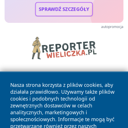
SPRAWDŹ SZCZEGÓŁY
autopromocja
Nasza strona korzysta z plików cookies, aby
działała prawidłowo. Używamy także plików
cookies i podobnych technologii od
zewnętrznych dostawców w celach
Copyright © 2026 pulsbydgoszczy.pl Wszystkie prawa
analitycznych, marketingowych i
zastrzeżone.
społecznościowych. Informacje te mogą być
przetwarzane również przez naszych