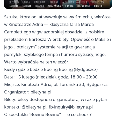
Sztuka, która od lat wywołuje salwy śmiechu, wkrótce
w Kinoteatrze Adria — klasyczna farsa Marc’a
Camolettiego w gwiazdorskiej obsadzie i z polskim
przekładem Bartosza Wierzbięty. Opowieść o Maksie i
jego „lotniczym” systemie relacji to gwarancja
pomyłek, szybkiego tempa i humoru sytuacyjnego.
Warto wybrać się na ten wieczór.
Kiedy i gdzie będzie Boeing Boeing (Bydgoszcz)
Data: 15 lutego (niedziela), godz. 18:30 – 20:00
Miejsce: Kinoteatr Adria, ul. Toruńska 30, Bydgoszcz
Organizator: biletyna.pl
Bilety: bilety dostępne u organizatora; w razie pytań
kontakt: @biletyna.pl,
fb-inquiry@biletyna.pl
O spektaklu “Boeing Boeing” — o co chodzi?