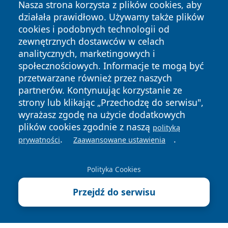
Nasza strona korzysta z plików cookies, aby
działała prawidłowo. Używamy także plików
cookies i podobnych technologii od
zewnętrznych dostawców w celach
analitycznych, marketingowych i
społecznościowych. Informacje te mogą być
Copyright © 2026 pulsbydgoszczy.pl Wszystkie prawa
przetwarzane również przez naszych
zastrzeżone.
partnerów. Kontynuując korzystanie ze
strony lub klikając „Przechodzę do serwisu",
wyrażasz zgodę na użycie dodatkowych
Polityka
Polityka
News
Autorzy
plików cookies zgodnie z naszą
polityką
Prywatności
Cookies
.
.
prywatności
Zaawansowane ustawienia
Polityka Cookies
Przejdź do serwisu