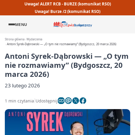
Uwaga! ALERT RCB - BURZE (komunikat RSO)
Uwaga! Burze /2 (komunikat RSO)
MENU
Strona główna
Wydarzenia
Antoni Syrek‑Dąbrowski — „O tym nie rozmawiamy” (Bydgoszcz, 20 marca 2026)
Antoni Syrek‑Dąbrowski — „O tym
nie rozmawiamy” (Bydgoszcz, 20
marca 2026)
23 lutego 2026
1 min czytania
Udostępnij