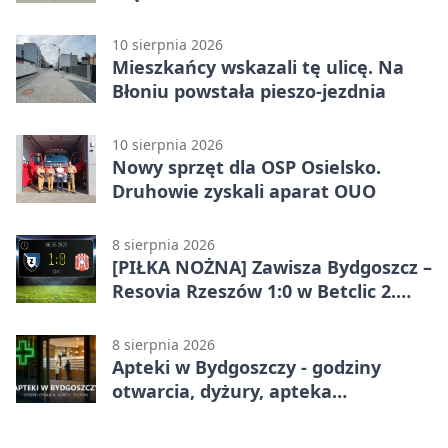
działań
10 sierpnia 2026
Mieszkańcy wskazali tę ulicę. Na
Błoniu powstała pieszo-jezdnia
10 sierpnia 2026
Nowy sprzęt dla OSP Osielsko.
Druhowie zyskali aparat OUO
8 sierpnia 2026
[PIŁKA NOŻNA] Zawisza Bydgoszcz –
Resovia Rzeszów 1:0 w Betclic 2.
lidze. Pierwsza wygrana gospodarzy
8 sierpnia 2026
Apteki w Bydgoszczy - godziny
otwarcia, dyżury, apteka
całodobowa