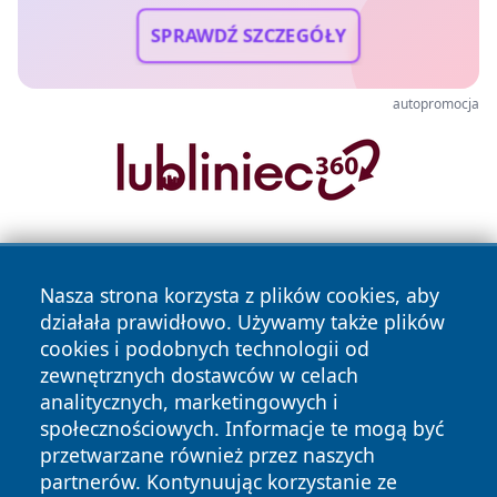
SPRAWDŹ SZCZEGÓŁY
autopromocja
Nasza strona korzysta z plików cookies, aby
działała prawidłowo. Używamy także plików
cookies i podobnych technologii od
zewnętrznych dostawców w celach
Copyright © 2026 pulsbydgoszczy.pl Wszystkie prawa
analitycznych, marketingowych i
zastrzeżone.
społecznościowych. Informacje te mogą być
przetwarzane również przez naszych
partnerów. Kontynuując korzystanie ze
Polityka
Polityka
News
Autorzy