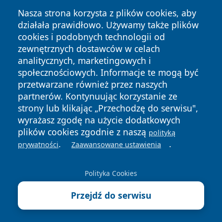
Nasza strona korzysta z plików cookies, aby
działała prawidłowo. Używamy także plików
cookies i podobnych technologii od
zewnętrznych dostawców w celach
analitycznych, marketingowych i
społecznościowych. Informacje te mogą być
Copyright © 2026 pulsbydgoszczy.pl Wszystkie prawa
przetwarzane również przez naszych
zastrzeżone.
partnerów. Kontynuując korzystanie ze
strony lub klikając „Przechodzę do serwisu",
wyrażasz zgodę na użycie dodatkowych
Polityka
Polityka
News
Autorzy
plików cookies zgodnie z naszą
polityką
Prywatności
Cookies
.
.
prywatności
Zaawansowane ustawienia
Polityka Cookies
Przejdź do serwisu