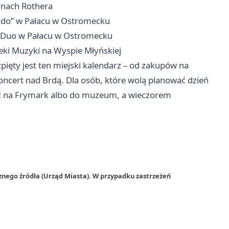
łynach Rothera
azdo” w Pałacu w Ostromecku
 Duo w Pałacu w Ostromecku
eki Muzyki na Wyspie Młyńskiej
zpięty jest ten miejski kalendarz – od zakupów na
koncert nad Brdą. Dla osób, które wolą planować dzień
ść na Frymark albo do muzeum, a wieczorem
znego źródła (Urząd Miasta). W przypadku zastrzeżeń