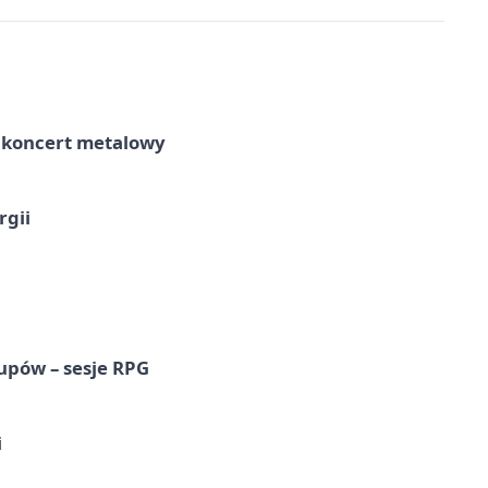
– koncert metalowy
rgii
upów – sesje RPG
i