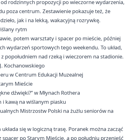
od rodzinnych propozycji po wieczorne wydarzenia,
du poza centrum. Zestawienie pokazuje też, że
zieło, jak i na lekką, wakacyjną rozrywkę.
iślany rytm
awie, potem warsztaty i spacer po mieście, później
zych wydarzeń sportowych tego weekendu. To układ,
 z popołudniem nad rzeką i wieczorem na stadionie.
 J. Kochanowskiego
pieru w Centrum Edukacji Muzealnej
tarym Mieście
iękne dźwięki?” w Młynach Rothera
m i kawą na wiślanym piasku
dualnych Mistrzostw Polski na żużlu seniorów na
m układa się w logiczną trasę. Poranek można zacząć
z spacer po Starym Mieście, a po południu przenieść