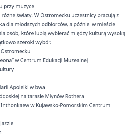
ku przy muzyce
 różne światy. W Ostromecku uczestnicy pracują z
ka dla młodszych odbiorców, a później w mieście
la osób, które lubią wybierać między kulturą wysoką
ątkowo szeroki wybór.
 w Ostromecku
t Leona” w Centrum Edukacji Muzealnej
ultury
rii Apoleiki w bwa
dgoskiej na tarasie Młynów Rothera
La Inthonkaew w Kujawsko-Pomorskim Centrum
jazzie
h