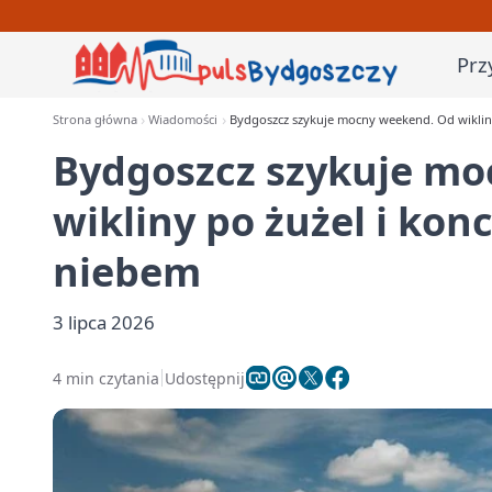
Prz
Strona główna
Wiadomości
Bydgoszcz szykuje mocny weekend. Od wiklin
Bydgoszcz szykuje mo
wikliny po żużel i kon
niebem
3 lipca 2026
4 min czytania
Udostępnij