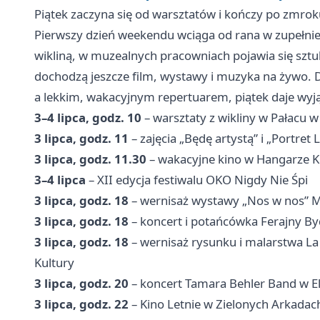
Piątek zaczyna się od warsztatów i kończy po zmro
Pierwszy dzień weekendu wciąga od rana w zupełnie
wikliną, w muzealnych pracowniach pojawia się sztu
dochodzą jeszcze film, wystawy i muzyka na żywo. D
a lekkim, wakacyjnym repertuarem, piątek daje wyj
3–4 lipca, godz. 10
– warsztaty z wikliny w Pałacu
3 lipca, godz. 11
– zajęcia „Będę artystą” i „Portre
3 lipca, godz. 11.30
– wakacyjne kino w Hangarze K
3–4 lipca
– XII edycja festiwalu OKO Nigdy Nie Śpi
3 lipca, godz. 18
– wernisaż wystawy „Nos w nos” Ma
3 lipca, godz. 18
– koncert i potańcówka Ferajny By
3 lipca, godz. 18
– wernisaż rysunku i malarstwa 
Kultury
3 lipca, godz. 20
– koncert Tamara Behler Band w El
3 lipca, godz. 22
– Kino Letnie w Zielonych Arkadac