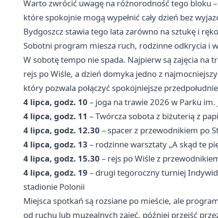
Warto zwrócić uwagę na różnorodność tego bloku – 
które spokojnie mogą wypełnić cały dzień bez wyjaz
Bydgoszcz stawia tego lata zarówno na sztukę i rękod
Sobotni program miesza ruch, rodzinne odkrycia i w
W sobotę tempo nie spada. Najpierw są zajęcia na tr
rejs po Wiśle, a dzień domyka jedno z najmocniejs
który pozwala połączyć spokojniejsze przedpołudnie
4 lipca, godz. 10
– joga na trawie 2026 w Parku im.
4 lipca, godz. 11
– Twórcza sobota z biżuterią z pa
4 lipca, godz. 12.30
– spacer z przewodnikiem po S
4 lipca, godz. 13
– rodzinne warsztaty „A skąd te p
4 lipca, godz. 15.30
– rejs po Wiśle z przewodnikie
4 lipca, godz. 19
– drugi tegoroczny turniej Indywi
stadionie Polonii
Miejsca spotkań są rozsiane po mieście, ale progra
od ruchu lub muzealnych zajęć, później przejść prze