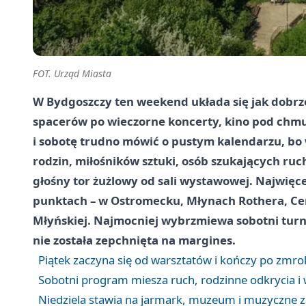
FOT. Urząd Miasta
W Bydgoszczy ten weekend układa się jak dobrz
spacerów po wieczorne koncerty, kino pod chmu
i sobotę trudno mówić o pustym kalendarzu, bo w
rodzin, miłośników sztuki, osób szukających ruc
głośny tor żużlowy od sali wystawowej. Najwięcej 
punktach – w Ostromecku, Młynach Rothera, Ce
Młyńskiej. Najmocniej wybrzmiewa sobotni turnie
nie została zepchnięta na margines.
Piątek zaczyna się od warsztatów i kończy po zmr
Sobotni program miesza ruch, rodzinne odkrycia i 
Niedziela stawia na jarmark, muzeum i muzyczne