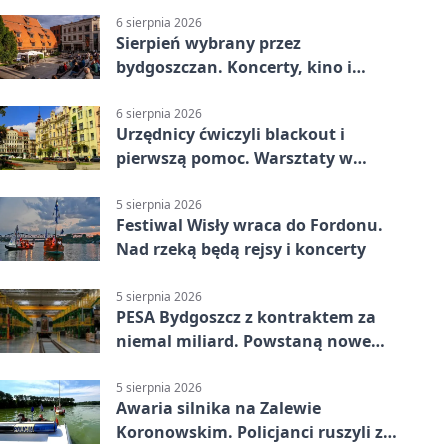
6 sierpnia 2026
Sierpień wybrany przez
bydgoszczan. Koncerty, kino i
spływy kajakowe
6 sierpnia 2026
Urzędnicy ćwiczyli blackout i
pierwszą pomoc. Warsztaty w
powiecie bydgoskim
5 sierpnia 2026
Festiwal Wisły wraca do Fordonu.
Nad rzeką będą rejsy i koncerty
5 sierpnia 2026
PESA Bydgoszcz z kontraktem za
niemal miliard. Powstaną nowe
ELFy
5 sierpnia 2026
Awaria silnika na Zalewie
Koronowskim. Policjanci ruszyli z