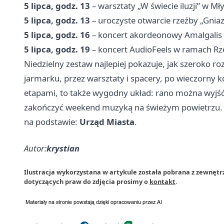
5 lipca, godz. 13
– warsztaty „W świecie iluzji” w M
5 lipca, godz. 13
– uroczyste otwarcie rzeźby „Gni
5 lipca, godz. 16
– koncert akordeonowy Amalgalis
5 lipca, godz. 19
– koncert AudioFeels w ramach Rz
Niedzielny zestaw najlepiej pokazuje, jak szeroko ro
jarmarku, przez warsztaty i spacery, po wieczorny 
etapami, to także wygodny układ: rano można wyj
zakończyć weekend muzyką na świeżym powietrzu.
na podstawie:
Urząd Miasta
.
Autor:
krystian
Ilustracja wykorzystana w artykule została pobrana z zewnętr
dotyczących praw do zdjęcia prosimy o
kontakt
.