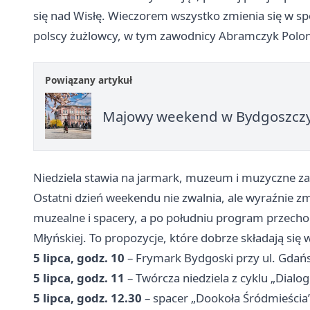
się nad Wisłę. Wieczorem wszystko zmienia się w spo
polscy żużlowcy, w tym zawodnicy Abramczyk Poloni
Powiązany artykuł
Majowy weekend w Bydgoszczy p
Niedziela stawia na jarmark, muzeum i muzyczne 
Ostatni dzień weekendu nie zwalnia, ale wyraźnie zm
muzealne i spacery, a po południu program przechodz
Młyńskiej. To propozycje, które dobrze składają się 
5 lipca, godz. 10
– Frymark Bydgoski przy ul. Gdańs
5 lipca, godz. 11
– Twórcza niedziela z cyklu „Dial
5 lipca, godz. 12.30
– spacer „Dookoła Śródmieścia