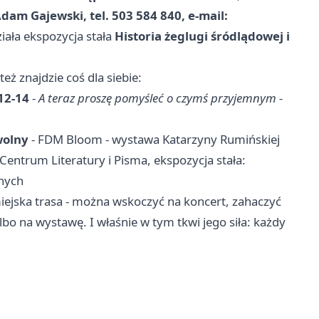
dam Gajewski, tel. 503 584 840, e-mail:
ziała ekspozycja stała
Historia żeglugi śródlądowej i
 też znajdzie coś dla siebie:
12-14
-
A teraz proszę pomyśleć o czymś przyjemnym -
wolny
- FDM Bloom - wystawa Katarzyny Rumińskiej
 Centrum Literatury i Pisma, ekspozycja stała:
lnych
miejska trasa - można wskoczyć na koncert, zahaczyć
bo na wystawę. I właśnie w tym tkwi jego siła: każdy