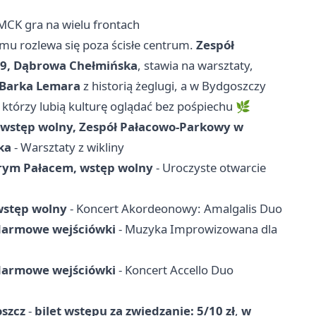
MCK gra na wielu frontach
mu rozlewa się poza ścisłe centrum.
Zespół
 9, Dąbrowa Chełmińska
, stawia na warsztaty,
Barka Lemara
z historią żeglugi, a w Bydgoszczy
, którzy lubią kulturę oglądać bez pośpiechu 🌿
0, wstęp wolny, Zespół Pałacowo-Parkowy w
ka
- Warsztaty z wikliny
tarym Pałacem, wstęp wolny
- Uroczyste otwarcie
 wstęp wolny
- Koncert Akordeonowy: Amalgalis Duo
, darmowe wejściówki
- Muzyka Improwizowana dla
, darmowe wejściówki
- Koncert Accello Duo
oszcz
-
bilet wstępu za zwiedzanie: 5/10 zł
,
w