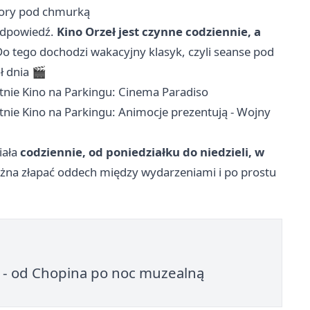
czory pod chmurką
 odpowiedź.
Kino Orzeł jest czynne codziennie, a
Do tego dochodzi wakacyjny klasyk, czyli seanse pod
ł dnia 🎬
tnie Kino na Parkingu: Cinema Paradiso
tnie Kino na Parkingu: Animocje prezentują - Wojny
iała
codziennie, od poniedziałku do niedzieli, w
można złapać oddech między wydarzeniami i po prostu
 - od Chopina po noc muzealną