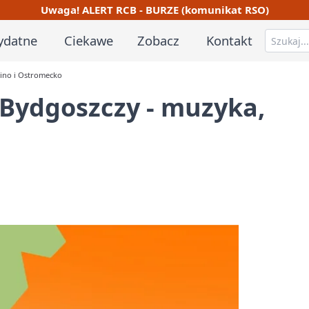
Uwaga! ALERT RCB - BURZE (komunikat RSO)
ydatne
Ciekawe
Zobacz
Kontakt
kino i Ostromecko
 Bydgoszczy - muzyka,