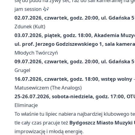
się do pubu na żywy set, raz do sali kameralnej na 
jam session 🎶
02.07.2026, czwartek, godz. 20:00, ul. Gdańska 
Zdunek (Kult)
03.07.2026, piątek, godz. 18:00, Akademia Muzy
ul. prof. Jerzego Godziszewskiego 1, sala kamer
Młodych Twórczyń
09.07.2026, czwartek, godz. 20:00, ul. Gdańska 
Grugel
16.07.2026, czwartek, godz. 18:00, wstęp wolny
-
Matusewiczem (The Analogs)
25-26.07.2026, sobota-niedziela, godz. 17:00, 
Eliminacje
To właśnie tu lipiec nabiera najbardziej klubowego 
tle cały czas pracuje też
Bydgoszcz Miasto Muzyki
improwizację i młodą energię.