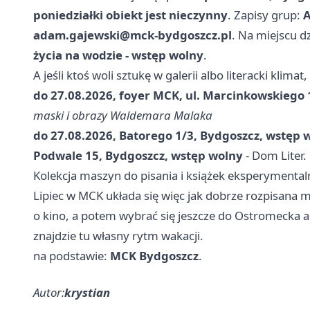
poniedziałki obiekt jest nieczynny
. Zapisy grup:
A
adam.gajewski@mck-bydgoszcz.pl
. Na miejscu d
życia na wodzie - wstęp wolny
.
A jeśli ktoś woli sztukę w galerii albo literacki klimat,
do 27.08.2026, foyer MCK, ul. Marcinkowskiego 
maski i obrazy Waldemara Malaka
do 27.08.2026, Batorego 1/3, Bydgoszcz, wstęp 
Podwale 15, Bydgoszcz, wstęp wolny
- Dom Liter.
Kolekcja maszyn do pisania i książek eksperymenta
Lipiec w MCK układa się więc jak dobrze rozpisana 
o kino, a potem wybrać się jeszcze do Ostromecka al
znajdzie tu własny rytm wakacji.
na podstawie:
MCK Bydgoszcz
.
Autor:
krystian