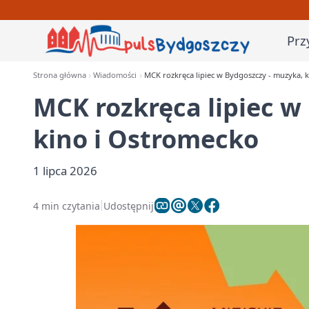
Prz
Strona główna
Wiadomości
MCK rozkręca lipiec w Bydgoszczy - muzyka, 
MCK rozkręca lipiec w
kino i Ostromecko
1 lipca 2026
4 min czytania
Udostępnij