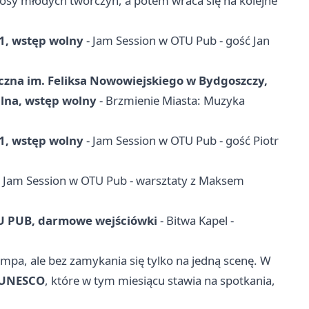
głosy młodych twórczyń, a potem wraca się na kolejne
51, wstęp wolny
- Jam Session w OTU Pub - gość Jan
czna im. Feliksa Nowowiejskiego w Bydgoszczy,
alna, wstęp wolny
- Brzmienie Miasta: Muzyka
51, wstęp wolny
- Jam Session w OTU Pub - gość Piotr
 Jam Session w OTU Pub - warsztaty z Maksem
OTU PUB, darmowe wejściówki
- Bitwa Kapel -
tempa, ale bez zamykania się tylko na jedną scenę. W
 UNESCO
, które w tym miesiącu stawia na spotkania,