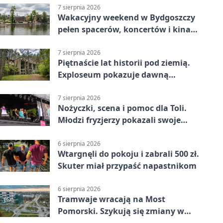
7 sierpnia 2026
Wakacyjny weekend w Bydgoszczy
pełen spacerów, koncertów i kina
pod chmurką
7 sierpnia 2026
Piętnaście lat historii pod ziemią.
Exploseum pokazuje dawną
fabrykę
7 sierpnia 2026
Nożyczki, scena i pomoc dla Toli.
Młodzi fryzjerzy pokazali swoje
umiejętności
6 sierpnia 2026
Wtargnęli do pokoju i zabrali 500 zł.
Skuter miał przypaść napastnikom
6 sierpnia 2026
Tramwaje wracają na Most
Pomorski. Szykują się zmiany w
komunikacji