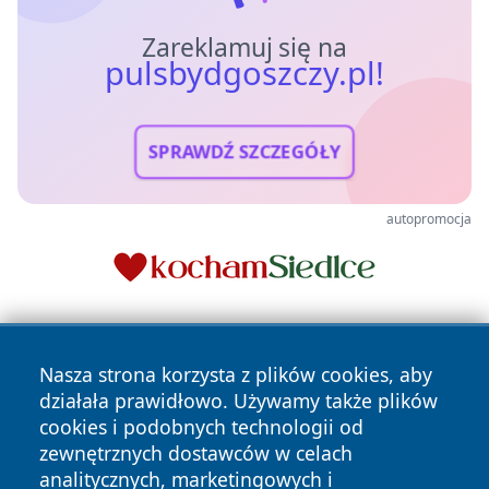
Zareklamuj się na
pulsbydgoszczy.pl!
SPRAWDŹ SZCZEGÓŁY
autopromocja
Nasza strona korzysta z plików cookies, aby
działała prawidłowo. Używamy także plików
cookies i podobnych technologii od
zewnętrznych dostawców w celach
Copyright © 2026 pulsbydgoszczy.pl Wszystkie prawa
analitycznych, marketingowych i
zastrzeżone.