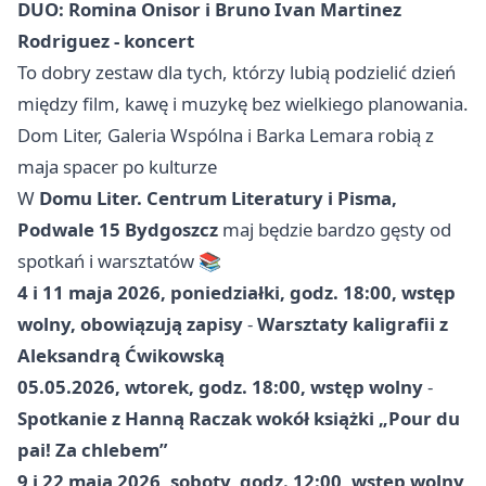
DUO: Romina Onisor i Bruno Ivan Martinez
Rodriguez - koncert
To dobry zestaw dla tych, którzy lubią podzielić dzień
między film, kawę i muzykę bez wielkiego planowania.
Dom Liter, Galeria Wspólna i Barka Lemara robią z
maja spacer po kulturze
W
Domu Liter. Centrum Literatury i Pisma,
Podwale 15 Bydgoszcz
maj będzie bardzo gęsty od
spotkań i warsztatów 📚
4 i 11 maja 2026, poniedziałki, godz. 18:00, wstęp
wolny, obowiązują zapisy
-
Warsztaty kaligrafii z
Aleksandrą Ćwikowską
05.05.2026, wtorek, godz. 18:00, wstęp wolny
-
Spotkanie z Hanną Raczak wokół książki „Pour du
pai! Za chlebem”
9 i 22 maja 2026, soboty, godz. 12:00, wstęp wolny