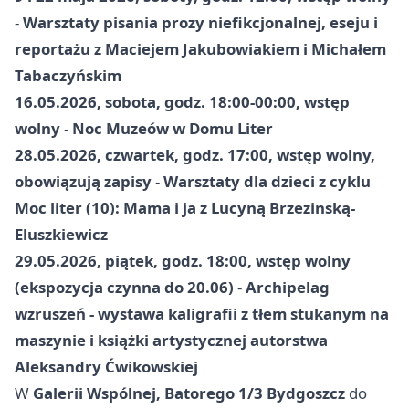
-
Warsztaty pisania prozy niefikcjonalnej, eseju i
reportażu z Maciejem Jakubowiakiem i Michałem
Tabaczyńskim
16.05.2026, sobota, godz. 18:00-00:00, wstęp
wolny
-
Noc Muzeów w Domu Liter
28.05.2026, czwartek, godz. 17:00, wstęp wolny,
obowiązują zapisy
-
Warsztaty dla dzieci z cyklu
Moc liter (10): Mama i ja z Lucyną Brzezinską-
Eluszkiewicz
29.05.2026, piątek, godz. 18:00, wstęp wolny
(ekspozycja czynna do 20.06)
-
Archipelag
wzruszeń - wystawa kaligrafii z tłem stukanym na
maszynie i książki artystycznej autorstwa
Aleksandry Ćwikowskiej
W
Galerii Wspólnej, Batorego 1/3 Bydgoszcz
do