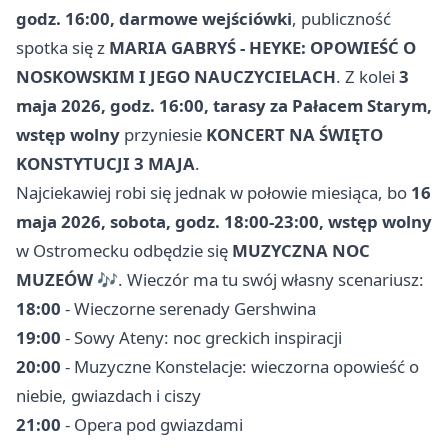
godz. 16:00, darmowe wejściówki
, publiczność
spotka się z
MARIA GABRYŚ - HEYKE: OPOWIEŚĆ O
NOSKOWSKIM I JEGO NAUCZYCIELACH
. Z kolei
3
maja 2026, godz. 16:00, tarasy za Pałacem Starym,
wstęp wolny
przyniesie
KONCERT NA ŚWIĘTO
KONSTYTUCJI 3 MAJA
.
Najciekawiej robi się jednak w połowie miesiąca, bo
16
maja 2026, sobota, godz. 18:00-23:00, wstęp wolny
w Ostromecku odbędzie się
MUZYCZNA NOC
MUZEÓW
🎶. Wieczór ma tu swój własny scenariusz:
18:00
- Wieczorne serenady Gershwina
19:00
- Sowy Ateny: noc greckich inspiracji
20:00
- Muzyczne Konstelacje: wieczorna opowieść o
niebie, gwiazdach i ciszy
21:00
- Opera pod gwiazdami