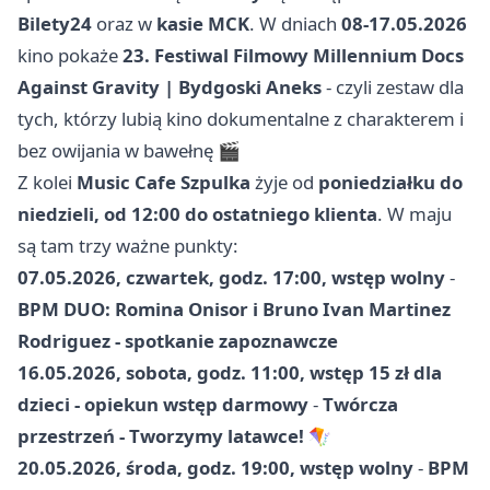
Bilety24
oraz w
kasie MCK
. W dniach
08-17.05.2026
kino pokaże
23. Festiwal Filmowy Millennium Docs
Against Gravity | Bydgoski Aneks
- czyli zestaw dla
tych, którzy lubią kino dokumentalne z charakterem i
bez owijania w bawełnę 🎬
Z kolei
Music Cafe Szpulka
żyje od
poniedziałku do
niedzieli, od 12:00 do ostatniego klienta
. W maju
są tam trzy ważne punkty:
07.05.2026, czwartek, godz. 17:00, wstęp wolny
-
BPM DUO: Romina Onisor i Bruno Ivan Martinez
Rodriguez - spotkanie zapoznawcze
16.05.2026, sobota, godz. 11:00, wstęp 15 zł dla
dzieci - opiekun wstęp darmowy
-
Twórcza
przestrzeń - Tworzymy latawce!
🪁
20.05.2026, środa, godz. 19:00, wstęp wolny
-
BPM