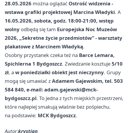
28.05.2026
można oglądać
Ostrość widzenia -
wstawa grafiki projektowej Marcina Władyki
. A
16.05.2026, sobota, godz. 18:00-21:00, wstęp
wolny
odbędą się tam
Europejska Noc Muzeów
2026, „Sekretne życie przedmiotów” - warsztaty
plakatowe z Marcinem Władyką
.
Osobny przystanek czeka też na
Barce Lemara,
Spichlerna 1 Bydgoszcz
. Zwiedzanie kosztuje
5/10
zł
, a
w poniedziałki obiekt jest nieczynny
. Grupy
mogą się umawiać z
Adamem Gajewskim, tel. 503
584 840, e-mail:
adam.gajewski@mck-
bydgoszcz.pl
. To jedna z tych miejskich przestrzeni,
które najlepiej smakują właśnie bez pośpiechu.
na podstawie:
MCK Bydgoszcz
.
Autor:
krystian