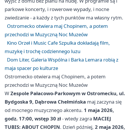
wyjść z domu bez planu na nudę. W programie są i
parkowe koncerty, i rowerowe wypady, i nocne
zwiedzanie - a każdy z tych punktów ma własny rytm.
Ostromecko otwiera maj Chopinem, a potem
przechodzi w Muzyczną Noc Muzeów
Kino Orzeł i Music Cafe Szpulka dokładają film,
muzykę i trochę codziennego luzu
Dom Liter, Galeria Wspólna i Barka Lemara robią z
maja spacer po kulturze
Ostromecko otwiera maj Chopinem, a potem
przechodzi w Muzyczną Noc Muzeów
W
Zespole Pałacowo-Parkowym w Ostromecku, ul.
Bydgoska 9, Dąbrowa Chełmińska
maj zaczyna się
od mocnego muzycznego akcentu.
1 maja 2026,
godz. 17:00, wstęp 30 zł
- wtedy zagra
MACIEJ
TUBIS: ABOUT CHOPIN
. Dzień później,
2 maja 2026,