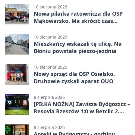
10 sierpnia 2026
Nowa pilarka ratownicza dla OSP
Mąkowarsko. Ma skrócić czas
działań
10 sierpnia 2026
Mieszkańcy wskazali tę ulicę. Na
Błoniu powstała pieszo-jezdnia
10 sierpnia 2026
Nowy sprzęt dla OSP Osielsko.
Druhowie zyskali aparat OUO
8 sierpnia 2026
[PIŁKA NOŻNA] Zawisza Bydgoszcz –
Resovia Rzeszów 1:0 w Betclic 2.
lidze. Pierwsza wygrana gospodarzy
8 sierpnia 2026
Apteki w Bydgoszczy - godziny