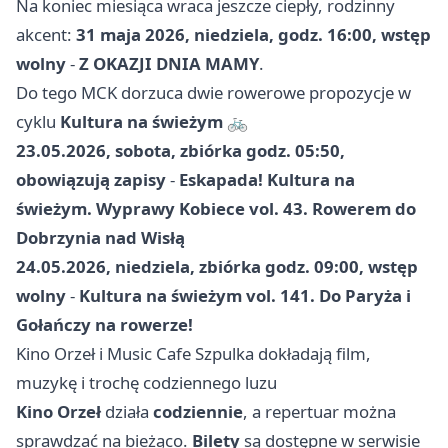
Na koniec miesiąca wraca jeszcze ciepły, rodzinny
akcent:
31 maja 2026, niedziela, godz. 16:00, wstęp
wolny
-
Z OKAZJI DNIA MAMY
.
Do tego MCK dorzuca dwie rowerowe propozycje w
cyklu
Kultura na świeżym
🚲
23.05.2026, sobota, zbiórka godz. 05:50,
obowiązują zapisy
-
Eskapada! Kultura na
świeżym. Wyprawy Kobiece vol. 43. Rowerem do
Dobrzynia nad Wisłą
24.05.2026, niedziela, zbiórka godz. 09:00, wstęp
wolny
-
Kultura na świeżym vol. 141. Do Paryża i
Gołańczy na rowerze!
Kino Orzeł i Music Cafe Szpulka dokładają film,
muzykę i trochę codziennego luzu
Kino Orzeł
działa
codziennie
, a repertuar można
sprawdzać na bieżąco.
Bilety
są dostępne w serwisie