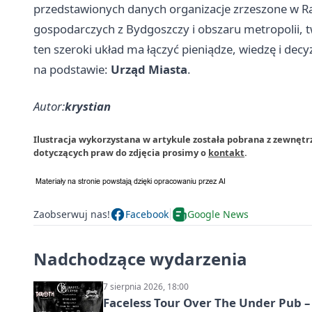
przedstawionych danych organizacje zrzeszone w 
gospodarczych z Bydgoszczy i obszaru metropolii, 
ten szeroki układ ma łączyć pieniądze, wiedzę i dec
na podstawie:
Urząd Miasta
.
Autor:
krystian
Ilustracja wykorzystana w artykule została pobrana z zewnętr
dotyczących praw do zdjęcia prosimy o
kontakt
.
Zaobserwuj nas!
Facebook
Google News
Nadchodzące wydarzenia
7 sierpnia 2026, 18:00
Faceless Tour Over The Under Pub 