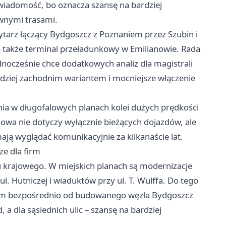
 wiadomość, bo oznacza szansę na bardziej
ównymi trasami.
ytarz łączący Bydgoszcz z
Poznaniem
przez Szubin i
o także terminal przeładunkowy w Emilianowie. Rada
dnocześnie chce dodatkowych analiz dla magistrali
rdziej zachodnim wariantem i mocniejsze włączenie
nia w długofalowych planach kolei dużych prędkości
mowa nie dotyczy wyłącznie bieżących dojazdów, ale
mają wyglądać komunikacyjnie za kilkanaście lat.
ze dla firm
u krajowego. W miejskich planach są modernizacje
. Hutniczej i wiaduktów przy ul. T. Wulffa. Do tego
hem bezpośrednio od budowanego węzła Bydgoszcz
 a dla sąsiednich ulic – szansę na bardziej