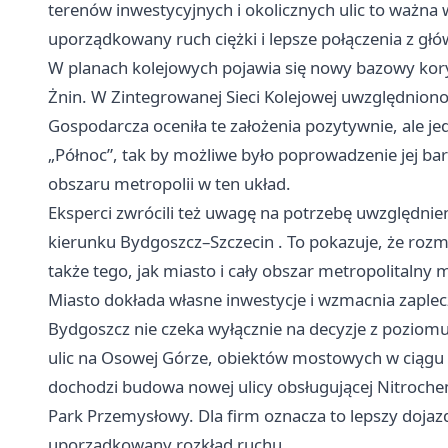
terenów inwestycyjnych i okolicznych ulic to ważna
uporządkowany ruch ciężki i lepsze połączenia z gł
W planach kolejowych pojawia się nowy bazowy kor
Żnin. W Zintegrowanej Sieci Kolejowej uwzględnion
Gospodarcza oceniła te założenia pozytywnie, ale je
„Północ”, tak by możliwe było poprowadzenie jej ba
obszaru metropolii w ten układ.
Eksperci zwrócili też uwagę na potrzebę uwzględnie
kierunku Bydgoszcz–
Szczecin
. To pokazuje, że roz
także tego, jak miasto i cały obszar metropolitalny 
Miasto dokłada własne inwestycje i wzmacnia zaplec
Bydgoszcz nie czeka wyłącznie na decyzje z poziom
ulic na Osowej Górze, obiektów mostowych w ciągu ul
dochodzi budowa nowej ulicy obsługującej Nitroc
Park Przemysłowy. Dla firm oznacza to lepszy dojazd,
uporządkowany rozkład ruchu.