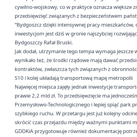
cywilno-wojskowy, co w praktyce oznacza większe zna
przedsięwzięć związanych z bezpieczeństwem pańs
“Bydgoszcz dzięki intensywnej pracy mieszkańców,
inwestycjom jest dziś w gronie najszybciej rozwijaj
Bydgoszczy Rafał Bruski.
Jak dodał, utrzymanie tego tempa wymaga jeszcze wi
wynikało też, że środki rządowe mają dawać przeds
kontraktów, zwłaszcza tych związanych z obronności
S10 i kolej układają transportową mapę metropolii
Najwięcej miejsca zajęły jednak inwestycje transpo
prawie 2,2 mld zł. To przedsięwzięcie ma jednocze
Przemysłowo-Technologicznego i lepiej spiąć park p
szybkiego ruchu. W przetargu jest już kolejny odc
skrócić czas przejazdu między ważnymi punktami me
GDDKiA przygotowuje również dokumentację potrze