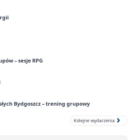
rgii
upów – sesje RPG
i
osłych Bydgoszcz – trening grupowy
Kolejne wydarzenia