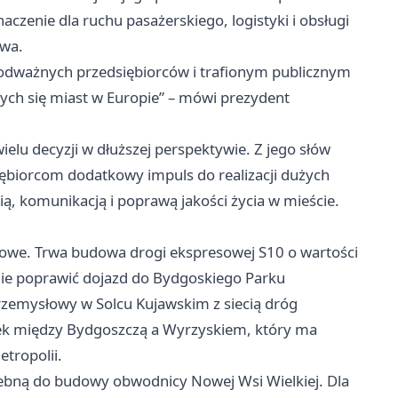
czenie dla ruchu pasażerskiego, logistyki i obsługi
twa.
 odważnych przedsiębiorców i trafionym publicznym
ących się miast w Europie” – mówi prezydent
elu decyzji w dłuższej perspektywie. Z jego słów
iębiorcom dodatkowy impuls do realizacji dużych
ą, komunikacją i poprawą jakości życia w mieście.
rtowe. Trwa budowa drogi ekspresowej S10 o wartości
śnie poprawić dojazd do Bydgoskiego Parku
rzemysłowy w Solcu Kujawskim z siecią dróg
inek między Bydgoszczą a Wyrzyskiem, który ma
tropolii.
bną do budowy obwodnicy Nowej Wsi Wielkiej. Dla