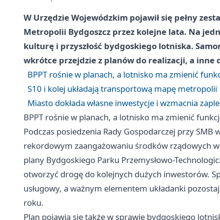
W Urzędzie Wojewódzkim pojawił się pełny zesta
Metropolii Bydgoszcz przez kolejne lata. Na je
kulturę i przyszłość bydgoskiego lotniska. Samor
wkrótce przejdzie z planów do realizacji, a inn
BPPT rośnie w planach, a lotnisko ma zmienić funk
S10 i kolej układają transportową mapę metropolii
Miasto dokłada własne inwestycje i wzmacnia zaple
BPPT rośnie w planach, a lotnisko ma zmienić funkc
Podczas posiedzenia Rady Gospodarczej przy SMB 
rekordowym zaangażowaniu środków rządowych w r
plany Bydgoskiego Parku Przemysłowo-Technologic
otworzyć drogę do kolejnych dużych inwestorów. Sp
usługowy, a ważnym elementem układanki pozostaje
roku.
Plan pojawia się także w sprawie bydgoskiego lotnisk