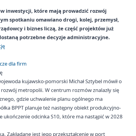
w inwestycji, które mają prowadzić rozwój
dnym spotkaniu omawiano drogi, kolej, przemysł,
ządowcy i biznes liczą, że część projektów już
e dostaną potrzebne decyzje administracyjne.
cję
cze dla firm
ję
wojewoda kujawsko-pomorski Michał Sztybel mówił o
ozwój metropolii. W centrum rozmów znalazły się
znego, gdzie uchwalenie planu ogólnego ma
ółka BPPT planuje też następny obiekt produkcyjno-
 ukończenie odcinka S10, które ma nastąpić w 2028
a. Zakładane jest jego przekształcenie w port