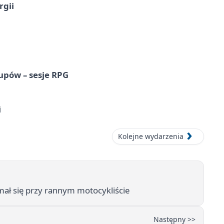
rgii
upów – sesje RPG
i
Kolejne wydarzenia
mał się przy rannym motocykliście
Następny >>