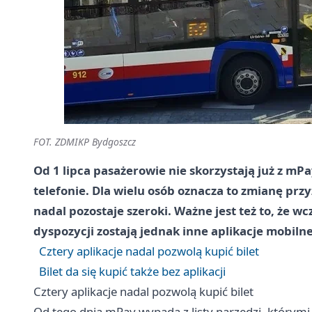
FOT. ZDMIKP Bydgoszcz
Od 1 lipca pasażerowie nie skorzystają już z mPay
telefonie. Dla wielu osób oznacza to zmianę prz
nadal pozostaje szeroki. Ważne jest też to, że w
dyspozycji zostają jednak inne aplikacje mobilne
Cztery aplikacje nadal pozwolą kupić bilet
Bilet da się kupić także bez aplikacji
Cztery aplikacje nadal pozwolą kupić bilet
Od tego dnia mPay wypada z listy narzędzi, którymi