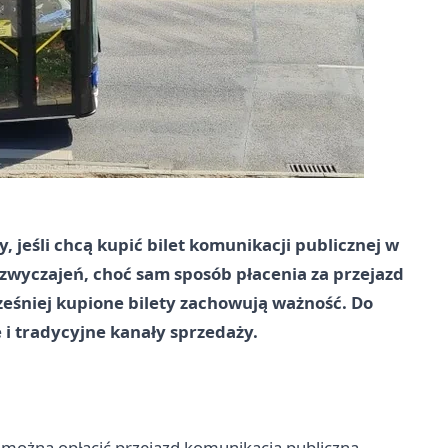
, jeśli chcą kupić bilet komunikacji publicznej w
yzwyczajeń, choć sam sposób płacenia za przejazd
cześniej kupione bilety zachowują ważność. Do
 i tradycyjne kanały sprzedaży.
 można opłacić przejazd komunikacją publiczną.