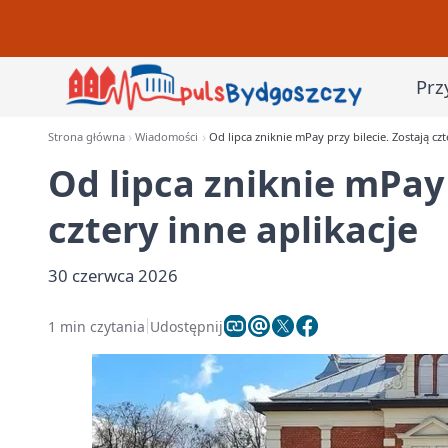
Prz
Strona główna
Wiadomości
Od lipca zniknie mPay przy bilecie. Zostają czt
Od lipca zniknie mPay 
cztery inne aplikacje
30 czerwca 2026
1 min czytania
Udostępnij