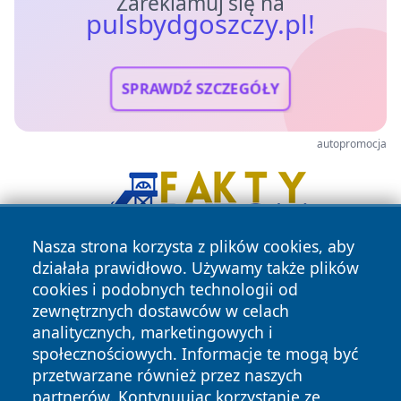
Zareklamuj się na
pulsbydgoszczy.pl!
SPRAWDŹ SZCZEGÓŁY
autopromocja
Nasza strona korzysta z plików cookies, aby
działała prawidłowo. Używamy także plików
cookies i podobnych technologii od
zewnętrznych dostawców w celach
analitycznych, marketingowych i
społecznościowych. Informacje te mogą być
przetwarzane również przez naszych
Copyright © 2026 pulsbydgoszczy.pl Wszystkie prawa
partnerów. Kontynuując korzystanie ze
zastrzeżone.