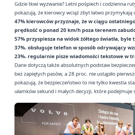
Gdzie tkwi wyzwanie? Letni pośpiech i codzienna rut
pokazują, że kierowcy wciąż zbyt łatwo przymykają
47% kierowców przyznaje, że w ciągu ostatniego
prędkość o ponad 20 km/h poza terenem zabu
57% przyspiesza na widok żółtego światła, byle t
37%. obsługuje telefon w sposób odrywający wzr
23%. regularnie pisze wiadomości tekstowe w tr
Dane dotyczą także absolutnych podstaw bezpieczeń
bez zapiętych pasów, a 28 proc. nie ustąpiło pierws
pokazują, że bezpieczeństwo to nie tylko kwestia st
ułamków sekund i małych decyzji, które podejmuje s