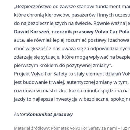
„Bezpieczeństwo od zawsze stanowi fundament marki
które chronią kierowców, pasażerów i innych ucze
do najbezpieczniejszych na świecie. Równie ważna j
Dawid Korszeń, rzecznik prasowy Volvo Car Pol
auta, ale również lepiej rozumieć postawy i zachow
choć większość z nas uważa się za odpowiedzialnych
zdarzają się sytuacje, które mogą wpływać na bezpi
pierwszym krokiem do pozytywnej zmiany”
.
Projekt Volvo For Safety to stały element działań Vo
jest budowanie trwałej, autentycznej zmiany w tym,
rozmowa w miasteczku, każda minuta spędzona na sy
jazdy to najlepsza inwestycja w bezpieczne, spokojn
Autor:
Komunikat prasowy
Materiał źródłowy:
Półmetek Volvo For Safety za nami – już