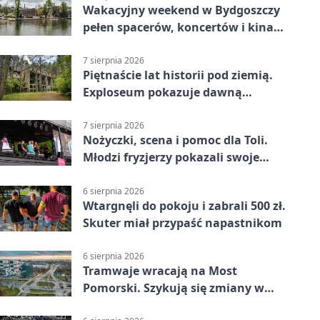
Wakacyjny weekend w Bydgoszczy
pełen spacerów, koncertów i kina
pod chmurką
7 sierpnia 2026
Piętnaście lat historii pod ziemią.
Exploseum pokazuje dawną
fabrykę
7 sierpnia 2026
Nożyczki, scena i pomoc dla Toli.
Młodzi fryzjerzy pokazali swoje
umiejętności
6 sierpnia 2026
Wtargnęli do pokoju i zabrali 500 zł.
Skuter miał przypaść napastnikom
6 sierpnia 2026
Tramwaje wracają na Most
Pomorski. Szykują się zmiany w
komunikacji