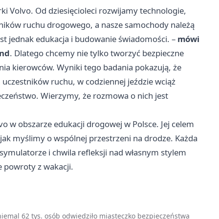
 Volvo. Od dziesięcioleci rozwijamy technologie,
stników ruchu drogowego, a nasze samochody należą
est jednak edukacja i budowanie świadomości. –
mówi
and
. Dlatego chcemy nie tylko tworzyć bezpieczne
ania kierowców. Wyniki tego badania pokazują, że
 uczestników ruchu, w codziennej jeździe wciąż
eczeństwo. Wierzymy, że rozmowa o nich jest
lvo w obszarze edukacji drogowej w Polsce. Jej celem
 jak myślimy o wspólnej przestrzeni na drodze. Każda
mulatorze i chwila refleksji nad własnym stylem
e powroty z wakacji.
 niemal 62 tys. osób odwiedziło miasteczko bezpieczeństwa