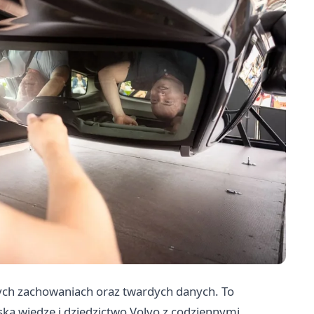
nych zachowaniach oraz twardych danych. To
ską wiedzę i dziedzictwo Volvo z codziennymi