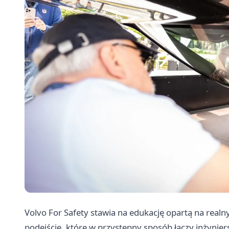
Volvo For Safety stawia na edukację opartą na real
podejście, które w przystępny sposób łączy inżynier