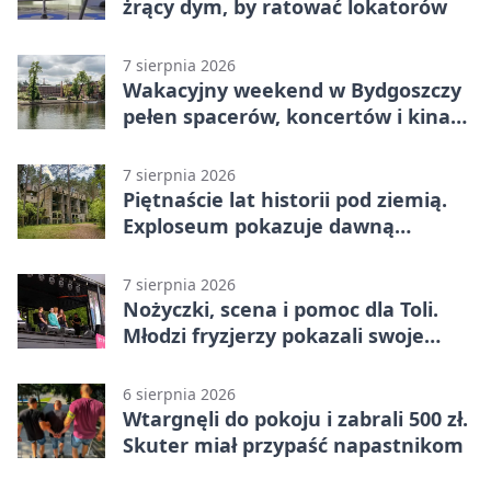
żrący dym, by ratować lokatorów
7 sierpnia 2026
Wakacyjny weekend w Bydgoszczy
pełen spacerów, koncertów i kina
pod chmurką
7 sierpnia 2026
Piętnaście lat historii pod ziemią.
Exploseum pokazuje dawną
fabrykę
7 sierpnia 2026
Nożyczki, scena i pomoc dla Toli.
Młodzi fryzjerzy pokazali swoje
umiejętności
6 sierpnia 2026
Wtargnęli do pokoju i zabrali 500 zł.
Skuter miał przypaść napastnikom