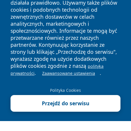
działała prawidłowo. Używamy także plików
cookies i podobnych technologii od
zewnętrznych dostawców w celach
analitycznych, marketingowych i
Copyright © 2026 pulsbydgoszczy.pl Wszystkie prawa
społecznościowych. Informacje te mogą być
zastrzeżone.
przetwarzane również przez naszych
partnerów. Kontynuując korzystanie ze
strony lub klikając „Przechodzę do serwisu",
Polityka
Polityka
wyrażasz zgodę na użycie dodatkowych
News
Autorzy
Prywatności
Cookies
plików cookies zgodnie z naszą
polityką
.
.
prywatności
Zaawansowane ustawienia
Polityka Cookies
Przejdź do serwisu