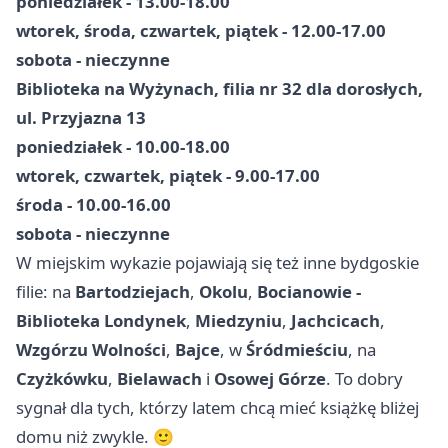
poniedziałek - 13.00-18.00
wtorek, środa, czwartek, piątek - 12.00-17.00
sobota - nieczynne
Biblioteka na Wyżynach, filia nr 32 dla dorosłych,
ul. Przyjazna 13
poniedziałek - 10.00-18.00
wtorek, czwartek, piątek - 9.00-17.00
środa - 10.00-16.00
sobota - nieczynne
W miejskim wykazie pojawiają się też inne bydgoskie
filie: na
Bartodziejach
,
Okolu
,
Bocianowie -
Biblioteka Londynek
,
Miedzyniu
,
Jachcicach
,
Wzgórzu Wolności
,
Bajce
, w
Śródmieściu
, na
Czyżkówku
,
Bielawach
i
Osowej Górze
. To dobry
sygnał dla tych, którzy latem chcą mieć książkę bliżej
domu niż zwykle. 🙂