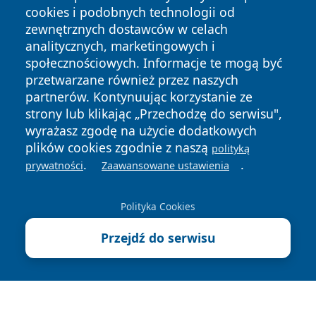
cookies i podobnych technologii od
zewnętrznych dostawców w celach
analitycznych, marketingowych i
społecznościowych. Informacje te mogą być
przetwarzane również przez naszych
Copyright © 2026 pulsbydgoszczy.pl Wszystkie prawa
partnerów. Kontynuując korzystanie ze
zastrzeżone.
strony lub klikając „Przechodzę do serwisu",
wyrażasz zgodę na użycie dodatkowych
plików cookies zgodnie z naszą
polityką
Polityka
Polityka
.
.
News
Autorzy
prywatności
Zaawansowane ustawienia
Prywatności
Cookies
Polityka Cookies
Przejdź do serwisu