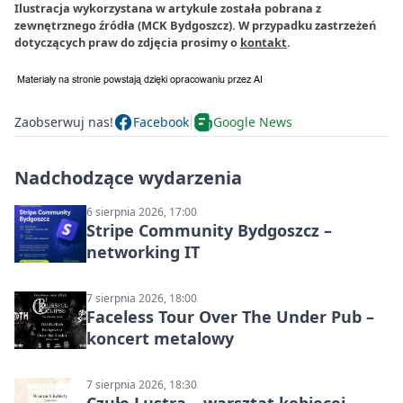
Ilustracja wykorzystana w artykule została pobrana z
zewnętrznego źródła (MCK Bydgoszcz). W przypadku zastrzeżeń
dotyczących praw do zdjęcia prosimy o
kontakt
.
Zaobserwuj nas!
Facebook
Google News
Nadchodzące wydarzenia
6 sierpnia 2026, 17:00
Stripe Community Bydgoszcz –
networking IT
7 sierpnia 2026, 18:00
Faceless Tour Over The Under Pub –
koncert metalowy
7 sierpnia 2026, 18:30
Czułe Lustra – warsztat kobiecej