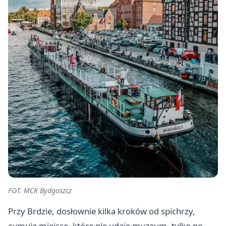
FOT. MCK Bydgoszcz
Przy Brdzie, dosłownie kilka kroków od spichrzy,
cumuje miejsce, które nie udaje muzeum, tylko po