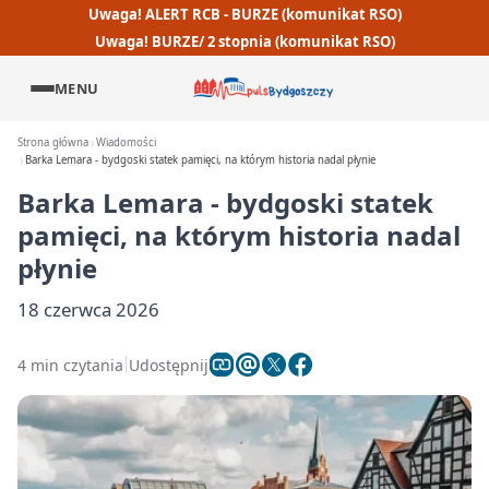
Uwaga! ALERT RCB - BURZE (komunikat RSO)
Uwaga! BURZE/ 2 stopnia (komunikat RSO)
MENU
Strona główna
Wiadomości
Barka Lemara - bydgoski statek pamięci, na którym historia nadal płynie
Barka Lemara - bydgoski statek
pamięci, na którym historia nadal
płynie
18 czerwca 2026
4 min czytania
Udostępnij