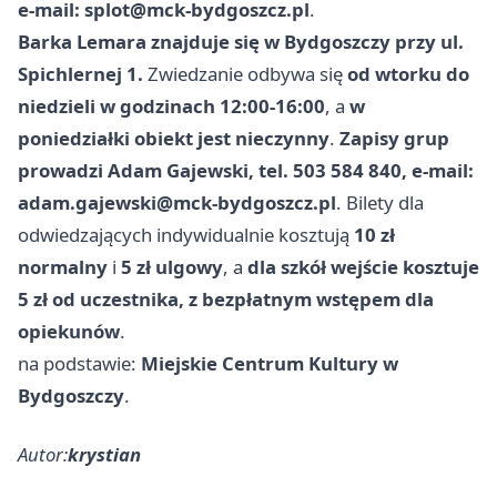
e-mail:
splot@mck-bydgoszcz.pl
.
Barka Lemara znajduje się w Bydgoszczy przy ul.
Spichlernej 1.
Zwiedzanie odbywa się
od wtorku do
niedzieli w godzinach 12:00-16:00
, a
w
poniedziałki obiekt jest nieczynny
.
Zapisy grup
prowadzi Adam Gajewski, tel. 503 584 840, e-mail:
adam.gajewski@mck-bydgoszcz.pl
. Bilety dla
odwiedzających indywidualnie kosztują
10 zł
normalny
i
5 zł ulgowy
, a
dla szkół wejście kosztuje
5 zł od uczestnika, z bezpłatnym wstępem dla
opiekunów
.
na podstawie:
Miejskie Centrum Kultury w
Bydgoszczy
.
Autor:
krystian