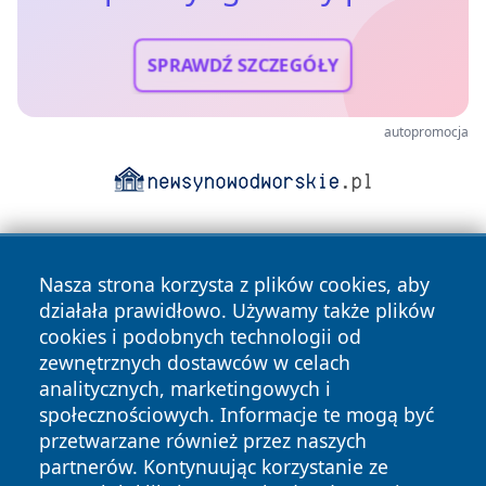
SPRAWDŹ SZCZEGÓŁY
autopromocja
Nasza strona korzysta z plików cookies, aby
działała prawidłowo. Używamy także plików
cookies i podobnych technologii od
zewnętrznych dostawców w celach
Copyright © 2026 pulsbydgoszczy.pl Wszystkie prawa
analitycznych, marketingowych i
zastrzeżone.
społecznościowych. Informacje te mogą być
przetwarzane również przez naszych
partnerów. Kontynuując korzystanie ze
Polityka
Polityka
News
Autorzy