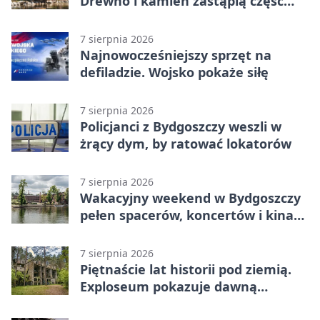
Drewno i kamień zastąpią część
betonu
7 sierpnia 2026
Najnowocześniejszy sprzęt na
defiladzie. Wojsko pokaże siłę
7 sierpnia 2026
Policjanci z Bydgoszczy weszli w
żrący dym, by ratować lokatorów
7 sierpnia 2026
Wakacyjny weekend w Bydgoszczy
pełen spacerów, koncertów i kina
pod chmurką
7 sierpnia 2026
Piętnaście lat historii pod ziemią.
Exploseum pokazuje dawną
fabrykę