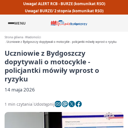
Uwaga! ALERT RCB - BURZE (komunikat RSO)
Uwaga! BURZE/ 2 stopnia (komunikat RSO)
MENU
Strona główna
Wiadomości
Uczniowie z Bydgoszczy dopytywali o motocykle - policjantki mówiły wprost o ryzyku
Uczniowie z Bydgoszczy
dopytywali o motocykle -
policjantki mówiły wprost o
ryzyku
14 maja 2026
1 min czytania
Udostępnij