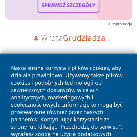
SPRAWDŹ SZCZEGÓŁY
autopromocja
Nasza strona korzysta z plików cookies, aby
działała prawidłowo. Używamy także plików
cookies i podobnych technologii od
zewnętrznych dostawców w celach
Copyright © 2026 pulsbydgoszczy.pl Wszystkie prawa
analitycznych, marketingowych i
zastrzeżone.
społecznościowych. Informacje te mogą być
przetwarzane również przez naszych
partnerów. Kontynuując korzystanie ze
Polityka
Polityka
News
Autorzy
strony lub klikając „Przechodzę do serwisu",
Prywatności
Cookies
wyrażasz zgodę na użycie dodatkowych