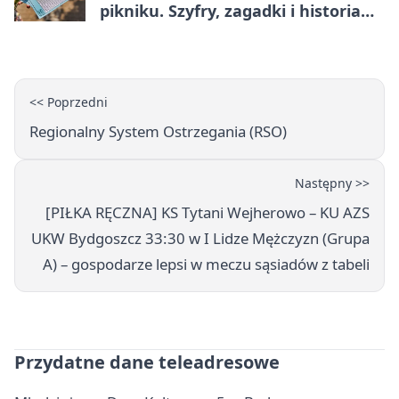
pikniku. Szyfry, zagadki i historia
na Wyspie Młyńskiej
<< Poprzedni
Regionalny System Ostrzegania (RSO)
Następny >>
[PIŁKA RĘCZNA] KS Tytani Wejherowo – KU AZS
UKW Bydgoszcz 33:30 w I Lidze Mężczyzn (Grupa
A) – gospodarze lepsi w meczu sąsiadów z tabeli
Przydatne dane teleadresowe