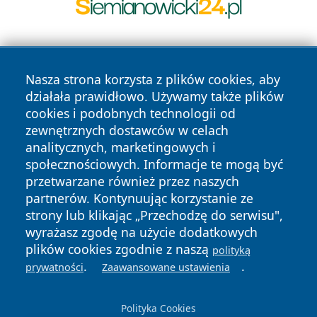
Nasza strona korzysta z plików cookies, aby
działała prawidłowo. Używamy także plików
cookies i podobnych technologii od
zewnętrznych dostawców w celach
Copyright © 2026 pulsbydgoszczy.pl Wszystkie prawa
analitycznych, marketingowych i
zastrzeżone.
społecznościowych. Informacje te mogą być
przetwarzane również przez naszych
partnerów. Kontynuując korzystanie ze
Polityka
Polityka
News
Autorzy
strony lub klikając „Przechodzę do serwisu",
Prywatności
Cookies
wyrażasz zgodę na użycie dodatkowych
plików cookies zgodnie z naszą
polityką
.
.
prywatności
Zaawansowane ustawienia
Polityka Cookies