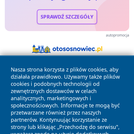
SPRAWDŹ SZCZEGÓŁY
autopromocja
Nasza strona korzysta z plików cookies, aby
działała prawidłowo. Używamy także plików
cookies i podobnych technologii od
zewnętrznych dostawców w celach
analitycznych, marketingowych i
Copyright © 2026 pulsbydgoszczy.pl Wszystkie prawa
społecznościowych. Informacje te mogą być
zastrzeżone.
przetwarzane również przez naszych
partnerów. Kontynuując korzystanie ze
strony lub klikając „Przechodzę do serwisu",
Polityka
Polityka
News
Autorzy