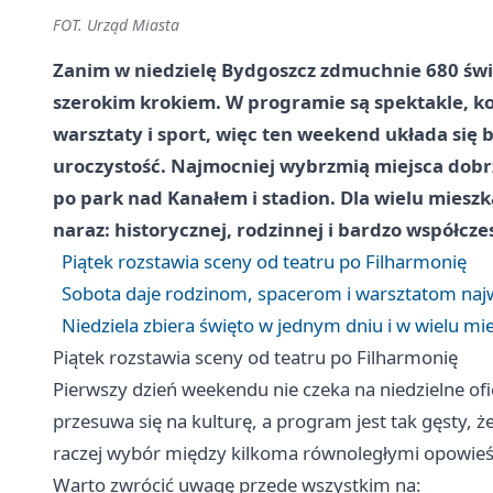
FOT. Urząd Miasta
Zanim w niedzielę Bydgoszcz zdmuchnie 680 świ
szerokim krokiem. W programie są spektakle, ko
warsztaty i sport, więc ten weekend układa się 
uroczystość. Najmocniej wybrzmią miejsca dob
po park nad Kanałem i stadion. Dla wielu mieszk
naraz: historycznej, rodzinnej i bardzo współcze
Piątek rozstawia sceny od teatru po Filharmonię
Sobota daje rodzinom, spacerom i warsztatom najw
Niedziela zbiera święto w jednym dniu i w wielu mi
Piątek rozstawia sceny od teatru po Filharmonię
Pierwszy dzień weekendu nie czeka na niedzielne of
przesuwa się na kulturę, a program jest tak gęsty, 
raczej wybór między kilkoma równoległymi opowieś
Warto zwrócić uwagę przede wszystkim na: