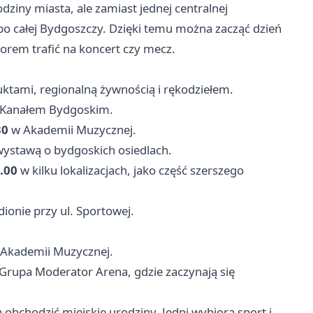
dziny miasta, ale zamiast jednej centralnej
po całej Bydgoszczy. Dzięki temu można zacząć dzień
zorem trafić na koncert czy mecz.
ktami, regionalną żywnością i rękodziełem.
 Kanałem Bydgoskim.
30
w Akademii Muzycznej.
wystawą o bydgoskich osiedlach.
.00
w kilku lokalizacjach, jako część szerszego
dionie przy ul. Sportowej.
Akademii Muzycznej.
Grupa Moderator Arena, gdzie zaczynają się
a obchodzić miejskie urodziny. Jedni wybiorą sport i