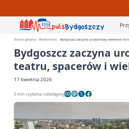
Prz
Strona główna
Wiadomości
Bydgoszcz zaczyna urodzinowy weekend od tea
Bydgoszcz zaczyna u
teatru, spacerów i wie
17 kwietnia 2026
5 min czytania
Udostępnij