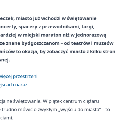
eczek, miasto już wchodzi w świętowanie
ncerty, spacery z przewodnikami, targi,
bardziej w miejski maraton niż w jednorazową
rze znane bydgoszczanom – od teatrów i muzeów
ańców to okazja, by zobaczyć miasto z kilku stron
snej.
ięcej przestrzeni
ejscach naraz
icjalne świętowanie. W piątek centrum ciężaru
że trudno mówić o zwykłym „wyjściu do miasta” – to
ciami.