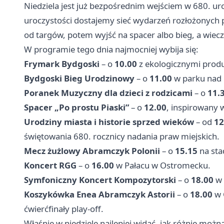
Niedziela jest już bezpośrednim wejściem w 680. uro
uroczystości dostajemy sieć wydarzeń rozłożonych 
od targów, potem wyjść na spacer albo bieg, a wiec
W programie tego dnia najmocniej wybija się:
Frymark Bydgoski
– o
10.00
z ekologicznymi produ
Bydgoski Bieg Urodzinowy
– o
11.00
w parku nad
Poranek Muzyczny dla dzieci z rodzicami
– o
11.
Spacer „Po prostu Piaski”
– o
12.00
, inspirowany 
Urodziny miasta i historie sprzed wieków
– od
12
świętowania 680. rocznicy nadania praw miejskich.
Mecz żużlowy Abramczyk Polonii
– o
15.15
na sta
Koncert RGG
– o
16.00
w Pałacu w Ostromecku.
Symfoniczny Koncert Kompozytorski
– o
18.00
w 
Koszykówka Enea Abramczyk Astorii
– o
18.00
w 
ćwierćfinały play-off.
Właśnie w niedzielę najlepiej widać, jak różnie możn