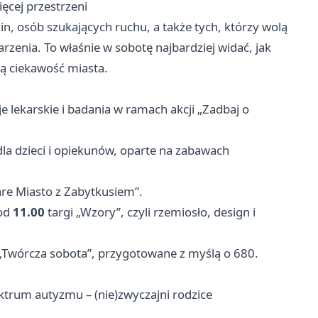
ęcej przestrzeni
in, osób szukających ruchu, a także tych, którzy wolą
arzenia. To właśnie w sobotę najbardziej widać, jak
ą ciekawość miasta.
e lekarskie i badania w ramach akcji „Zadbaj o
dla dzieci i opiekunów, oparte na zabawach
are Miasto z Zabytkusiem”.
od
11.00
targi „Wzory”, czyli rzemiosło, design i
„Twórcza sobota”, przygotowane z myślą o 680.
ktrum autyzmu – (nie)zwyczajni rodzice