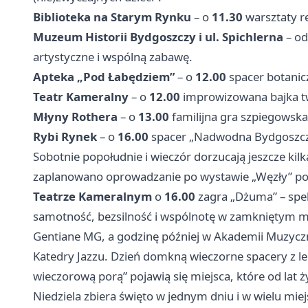
Biblioteka na Starym Rynku
– o
11.30
warsztaty r
Muzeum Historii Bydgoszczy i ul. Spichlerna
– o
artystyczne i wspólną zabawę.
Apteka „Pod Łabędziem”
– o
12.00
spacer botanicz
Teatr Kameralny
– o
12.00
improwizowana bajka tw
Młyny Rothera
– o
13.00
familijna gra szpiegowska
Rybi Rynek
– o
16.00
spacer „Nadwodna Bydgoszcz”
Sobotnie popołudnie i wieczór dorzucają jeszcze k
zaplanowano oprowadzanie po wystawie „Węzły” po
Teatrze Kameralnym
o
16.00
zagra „Dżuma” – spek
samotność, bezsilność i wspólnotę w zamkniętym m
Gentiane MG, a godzinę później w Akademii Muzycz
Katedry Jazzu. Dzień domkną wieczorne spacery z l
wieczorową porą” pojawią się miejsca, które od lat 
Niedziela zbiera święto w jednym dniu i w wielu mie