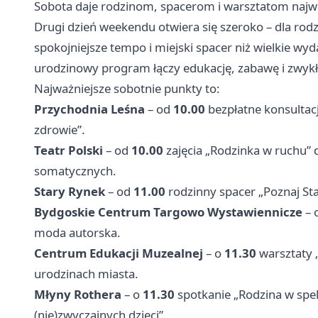
Sobota daje rodzinom, spacerom i warsztatom najwi
Drugi dzień weekendu otwiera się szeroko – dla rodz
spokojniejsze tempo i miejski spacer niż wielkie wyd
urodzinowy program łączy edukację, zabawę i zwykł
Najważniejsze sobotnie punkty to:
Przychodnia Leśna
– od
10.00
bezpłatne konsultacj
zdrowie”.
Teatr Polski
– od
10.00
zajęcia „Rodzinka w ruchu” 
somatycznych.
Stary Rynek
– od
11.00
rodzinny spacer „Poznaj St
Bydgoskie Centrum Targowo Wystawiennicze
– 
moda autorska.
Centrum Edukacji Muzealnej
– o
11.30
warsztaty 
urodzinach miasta.
Młyny Rothera
– o
11.30
spotkanie „Rodzina w spe
(nie)zwyczajnych dzieci”.