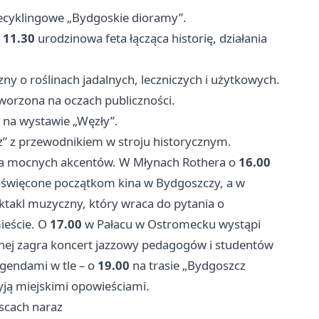
ecyklingowe „Bydgoskie dioramy”.
d
11.30
urodzinowa feta łącząca historię, działania
ny o roślinach jadalnych, leczniczych i użytkowych.
orzona na oczach publiczności.
 na wystawie „Węzły”.
 z przewodnikiem w stroju historycznym.
ilka mocnych akcentów. W Młynach Rothera o
16.00
święcone początkom kina w Bydgoszczy, a w
takl muzyczny, który wraca do pytania o
ieście. O
17.00
w Pałacu w Ostromecku wystąpi
nej zagra koncert jazzowy pedagogów i studentów
egendami w tle – o
19.00
na trasie „Bydgoszcz
żyją miejskimi opowieściami.
jscach naraz