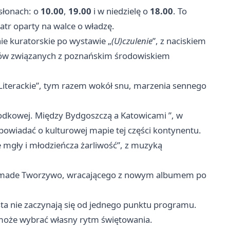
dsłonach: o
10.00
,
19.00
i w niedzielę o
18.00
. To
atr oparty na walce o władzę.
e kuratorskie po wystawie „
(U)czulenie
”, z naciskiem
ystów związanych z poznańskim środowiskiem
Literackie”, tym razem wokół snu, marzenia sennego
rodkowej. Między Bydgoszczą a
Katowicami
”, w
powiadać o kulturowej mapie tej części kontynentu.
 mgły i młodzieńcza żarliwość”, z muzyką
Emade Tworzywo, wracającego z nowym albumem po
asta nie zaczynają się od jednego punktu programu.
y może wybrać własny rytm świętowania.