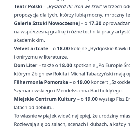
Teatr Polski
– „
Ryszard III: Tron we krwi
” w trzech o
propozycja dla tych, którzy lubią mocny, mroczny te
Galeria Sztuki Nowoczesnej
– o
17.30
oprowadzani
na współczesną grafikę i różne techniki pracy art
akademickim.
Velvet artcafe
– o
18.00
kolejne „Bydgoskie Kawki 
i oniryzmu w literaturze.
Dom Liter
– także o
18.00
spotkanie „Po Europie Ś
którym Zbigniew Rokita i Michał Tabaczyński mają o
Filharmonia Pomorska
– o
19.00
koncert „Szkockie
Szymanowskiego i Mendelssohna-Bartholdy’ego.
Miejskie Centrum Kultury
– o
19.00
występ Fisz 
latach od debiutu.
To właśnie w piątek widać najlepiej, że urodziny mi
Rozlewają się po salach, scenach i klubach, a każd