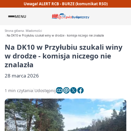
Uwaga! ALERT RCB - BURZE (komunikat RSO)
MENU
Strona główna
Wiadomości
Na DK10 w Przyłubiu szukali winy w drodze - komisja niczego nie znalazła
Na DK10 w Przyłubiu szukali winy
w drodze - komisja niczego nie
znalazła
28 marca 2026
1 min czytania
Udostępnij