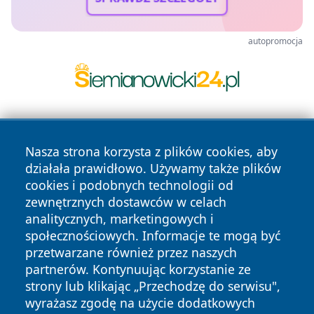
autopromocja
Nasza strona korzysta z plików cookies, aby
działała prawidłowo. Używamy także plików
cookies i podobnych technologii od
zewnętrznych dostawców w celach
Copyright © 2026 pulsbydgoszczy.pl Wszystkie prawa
analitycznych, marketingowych i
zastrzeżone.
społecznościowych. Informacje te mogą być
przetwarzane również przez naszych
partnerów. Kontynuując korzystanie ze
Polityka
Polityka
News
Autorzy
strony lub klikając „Przechodzę do serwisu",
Prywatności
Cookies
wyrażasz zgodę na użycie dodatkowych