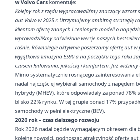
w Volvo Cars
komentuje:
Kolejny rok z rzędu wypracowaliśmy znaczący wzrost s
aut Volvo w 2025 r. Utrzymujemy ambitną strategię ro
klientom ofertę znanych i cenionych modeli o napędz
wprowadziliśmy odświeżone wersje naszych bestselleró
rośnie. Równolegle aktywnie poszerzamy ofertę aut w p
wyjątkowa limuzyna ES90 a na początku tego roku za
czasem ładowania, jakością i komfortem. Już widzimy
Mimo systematycznie rosnącego zainteresowania el
nadal najczęściej wybierali samochody z napędem
hybrydy (MHEV), które odpowiadały za ponad 78% sp
blisko 22% rynku. W tej grupie ponad 17% przypadł
samochody w pełni elektryczne (BEV).
2026 rok – czas dalszego rozwoju
Rok 2026 nadal będzie wymagającym okresem dla b
kolejne nowości, podnosząc atrakcyjność oferty aut 