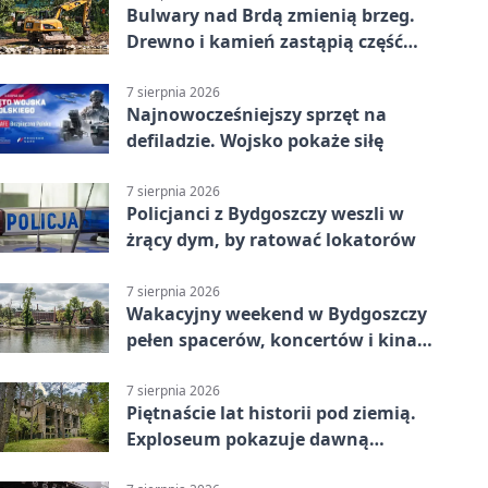
Bulwary nad Brdą zmienią brzeg.
Drewno i kamień zastąpią część
betonu
7 sierpnia 2026
Najnowocześniejszy sprzęt na
defiladzie. Wojsko pokaże siłę
7 sierpnia 2026
Policjanci z Bydgoszczy weszli w
żrący dym, by ratować lokatorów
7 sierpnia 2026
Wakacyjny weekend w Bydgoszczy
pełen spacerów, koncertów i kina
pod chmurką
7 sierpnia 2026
Piętnaście lat historii pod ziemią.
Exploseum pokazuje dawną
fabrykę