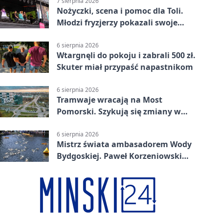
7 sierpnia 2026
Nożyczki, scena i pomoc dla Toli.
Młodzi fryzjerzy pokazali swoje
umiejętności
6 sierpnia 2026
Wtargnęli do pokoju i zabrali 500 zł.
Skuter miał przypaść napastnikom
6 sierpnia 2026
Tramwaje wracają na Most
Pomorski. Szykują się zmiany w
komunikacji
6 sierpnia 2026
Mistrz świata ambasadorem Wody
Bydgoskiej. Paweł Korzeniowski
poprowadzi rozgrzewkę