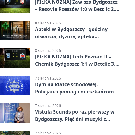
[PIŁKA NOŻNA] Zawisza Bydgoszcz
– Resovia Rzeszów 1:0 w Betclic 2.
lidze. Pierwsza wygrana
gospodarzy
8 sierpnia 2026
Apteki w Bydgoszczy - godziny
otwarcia, dyżury, apteka
całodobowa
8 sierpnia 2026
[PIŁKA NOŻNA] Lech Poznań II –
Chemik Bydgoszcz 1:1 w Betclic 3.
Lidze Grupa 2 (Grupa II).
Bydgoszczanie wywieźli punkt z
7 sierpnia 2026
Dym na klatce schodowej.
Wronek
Policjanci pomogli mieszkańcom
opuścić blok
7 sierpnia 2026
Vistula Sounds po raz pierwszy w
Bydgoszczy. Pięć dni muzyki z
całego świata
7 sierpnia 2026