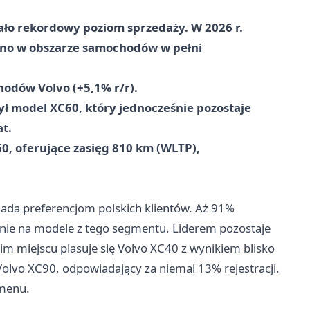
ło rekordowy poziom sprzedaży. W 2026 r.
wno w obszarze samochodów w pełni
hodów Volvo (+5,1% r/r).
ł model XC60, który jednocześnie pozostaje
t.
60, oferujące zasięg 810 km (WLTP),
iada preferencjom polskich klientów. Aż 91%
ie na modele z tego segmentu. Liderem pozostaje
im miejscu plasuje się Volvo XC40 z wynikiem blisko
Volvo XC90, odpowiadający za niemal 13% rejestracji.
umenu.