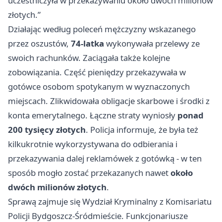
uczestniczyła w przekazywaniu około dwóch milionów
złotych.”
Działając według poleceń mężczyzny wskazanego
przez oszustów,
74-latka
wykonywała przelewy ze
swoich rachunków. Zaciągała także kolejne
zobowiązania. Część pieniędzy przekazywała w
gotówce osobom spotykanym w wyznaczonych
miejscach. Zlikwidowała obligacje skarbowe i środki z
konta emerytalnego. Łączne straty wyniosły
ponad
200 tysięcy złotych
. Policja informuje, że była też
kilkukrotnie wykorzystywana do odbierania i
przekazywania dalej reklamówek z gotówką - w ten
sposób mogło zostać przekazanych nawet
około
dwóch milionów złotych
.
Sprawą zajmuje się Wydział Kryminalny z Komisariatu
Policji Bydgoszcz-Śródmieście. Funkcjonariusze