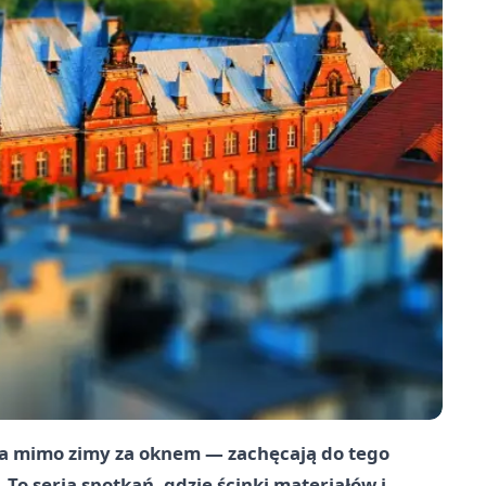
era mimo zimy za oknem — zachęcają do tego
o seria spotkań, gdzie ścinki materiałów i