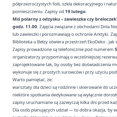
półprzezroczystych folii, szkła dekoracyjnego i natur
pomieszczeniu. Zapisy od
19 lutego
.
Miś polarny z odzysku – zawieszka czy breloczek
godz. 11.00
. Zajęcia związane z obchodami Dnia Ni
lub zawieszki i porozmawiają o ochronie Arktyki. Za
Biblioteka u Bełzy otwiera przestrzeń EkoDeko - jak 
Zapisy prowadzone są telefonicznie pod numerem
5
organizatorzy przypominają o wcześniejszej rezerwac
zaprojektowane tak, by osoby bez doświadczenia m
wykonuje się z prostych surowców i przy użyciu po
Warto pamiętać, że:
warsztaty dla dzieci są rodzinne i skierowane do uc
niektóre spotkania dedykowane są wyłącznie doros
zapisy uruchamiane są zazwyczaj kilka dni przed każ
Dla osób planujących udział — to dobra okazja, by 