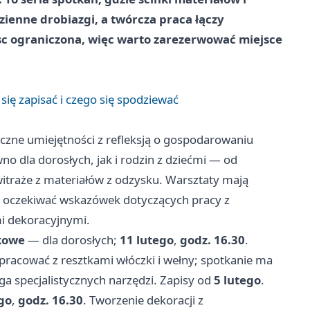
dzienne drobiazgi, a twórcza praca łączy
jsc ograniczona, więc warto zarezerwować miejsce
 się zapisać i czego się spodziewać
czne umiejętności z refleksją o gospodarowaniu
o dla dorosłych, jak i rodzin z dziećmi — od
witraże z materiałów z odzysku. Warsztaty mają
ą oczekiwać wskazówek dotyczących pracy z
i dekoracyjnymi.
nkowe
— dla dorosłych;
11 lutego
,
godz. 16.30
.
 pracować z resztkami włóczki i wełny; spotkanie ma
a specjalistycznych narzędzi. Zapisy od
5 lutego
.
go
,
godz. 16.30
. Tworzenie dekoracji z