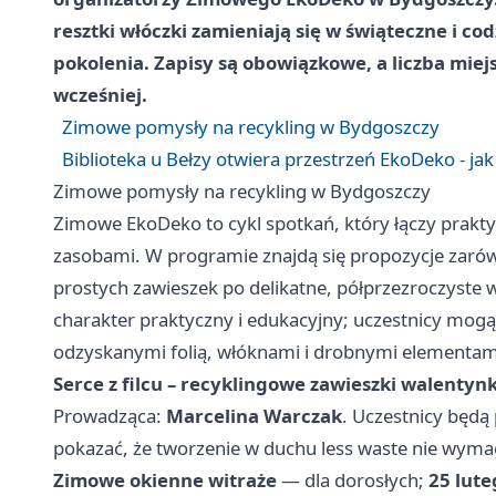
resztki włóczki zamieniają się w świąteczne i co
pokolenia. Zapisy są obowiązkowe, a liczba mie
wcześniej.
Zimowe pomysły na recykling w Bydgoszczy
Biblioteka u Bełzy otwiera przestrzeń EkoDeko - jak
Zimowe pomysły na recykling w Bydgoszczy
Zimowe EkoDeko to cykl spotkań, który łączy prakty
zasobami. W programie znajdą się propozycje zarówn
prostych zawieszek po delikatne, półprzezroczyste 
charakter praktyczny i edukacyjny; uczestnicy mog
odzyskanymi folią, włóknami i drobnymi elementam
Serce z filcu – recyklingowe zawieszki walenty
Prowadząca:
Marcelina Warczak
. Uczestnicy będą
pokazać, że tworzenie w duchu less waste nie wymag
Zimowe okienne witraże
— dla dorosłych;
25 lute