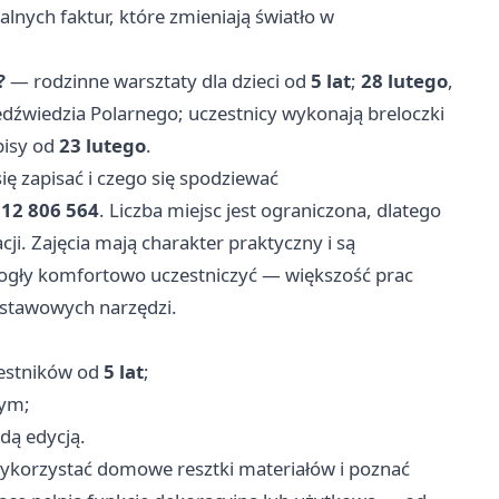
alnych faktur, które zmieniają światło w
?
— rodzinne warsztaty dla dzieci od
5 lat
;
28 lutego
,
edźwiedzia Polarnego; uczestnicy wykonają breloczki
pisy od
23 lutego
.
się zapisać i czego się spodziewać
12 806 564
. Liczba miejsc jest ograniczona, dlatego
ji. Zajęcia mają charakter praktyczny i są
ogły komfortowo uczestniczyć — większość prac
dstawowych narzędzi.
zestników od
5 lat
;
łym;
dą edycją.
wykorzystać domowe resztki materiałów i poznać