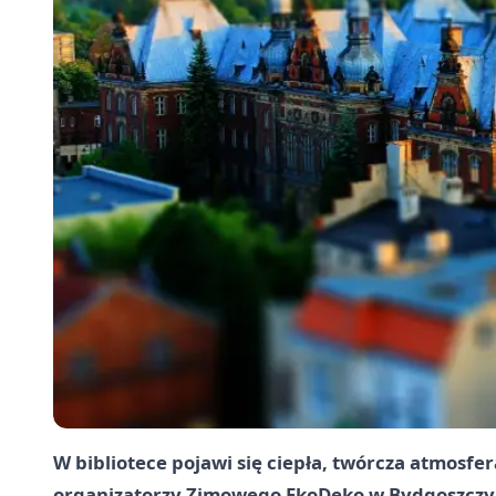
W bibliotece pojawi się ciepła, twórcza atmosf
organizatorzy Zimowego EkoDeko w Bydgoszczy. T