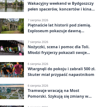
Wakacyjny weekend w Bydgoszczy
pełen spacerów, koncertów i kina
pod chmurką
7 sierpnia 2026
Piętnaście lat historii pod ziemią.
Exploseum pokazuje dawną
fabrykę
7 sierpnia 2026
Nożyczki, scena i pomoc dla Toli.
Młodzi fryzjerzy pokazali swoje
umiejętności
6 sierpnia 2026
Wtargnęli do pokoju i zabrali 500 zł.
Skuter miał przypaść napastnikom
6 sierpnia 2026
Tramwaje wracają na Most
Pomorski. Szykują się zmiany w
komunikacji