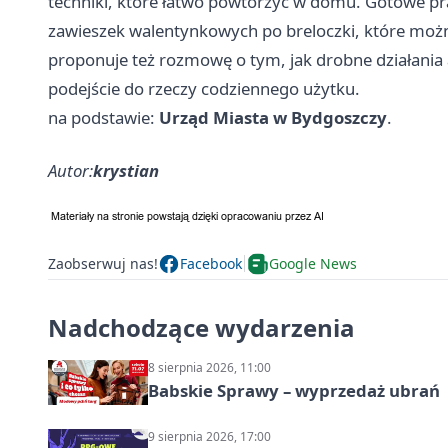
techniki, które łatwo powtórzyć w domu. Gotowe pr
zawieszek walentynkowych po breloczki, które można
proponuje też rozmowę o tym, jak drobne działani
podejście do rzeczy codziennego użytku.
na podstawie:
Urząd Miasta w Bydgoszczy
.
Autor:
krystian
Zaobserwuj nas!
Facebook
Google News
Nadchodzące wydarzenia
8 sierpnia 2026, 11:00
Babskie Sprawy – wyprzedaż ubrań
9 sierpnia 2026, 17:00