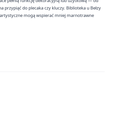
ace pełnią funkcję dekoracyjną lub użytkową — od
 przypiąć do plecaka czy kluczy. Biblioteka u Bełzy
a artystyczne mogą wspierać mniej marnotrawne