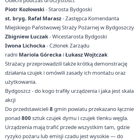
Obecni podczas uroczystości:
Piotr Kozłowski
- Starosta Bydgoski
st. bryg. Rafał Marasz
- Zastępca Komendanta
Miejskiego Państwowej Straży Pożarnej w Bydgoszczy
Zbigniew Łuczak
- Wicestarosta Bydgoski
Iwona Lichocka
- Członek Zarządu
radni
Mariola Górecka
i
Łukasz Wojtczak
Strażacy przeprowadzili także krótką demonstrację
działania czujek i omówili zasady ich montażu oraz
użytkowania.
Bydgoszcz - do kogo trafiły urządzenia i jaka jest skala
akcji
Do przedstawicieli
8
gmin powiatu przekazano łącznie
ponad
800
sztuk czujek dymu i czujek tlenku węgla.
Urządzenia mają trafić przede wszystkim tam, gdzie
ryzyko pożaru lub emisji czadu jest wysokie — do