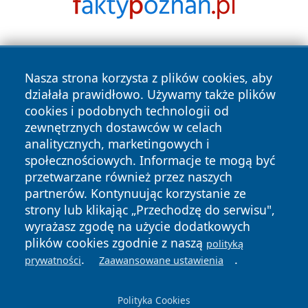
Nasza strona korzysta z plików cookies, aby
działała prawidłowo. Używamy także plików
cookies i podobnych technologii od
zewnętrznych dostawców w celach
Copyright © 2026 pulsbydgoszczy.pl Wszystkie prawa
analitycznych, marketingowych i
zastrzeżone.
społecznościowych. Informacje te mogą być
przetwarzane również przez naszych
partnerów. Kontynuując korzystanie ze
Polityka
Polityka
News
Autorzy
strony lub klikając „Przechodzę do serwisu",
Prywatności
Cookies
wyrażasz zgodę na użycie dodatkowych
plików cookies zgodnie z naszą
polityką
.
.
prywatności
Zaawansowane ustawienia
Polityka Cookies