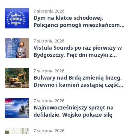
Lidze Grupa 2 (Grupa II).
Bydgoszczanie wywieźli punkt z
7 sierpnia 2026
Wronek
Dym na klatce schodowej.
Policjanci pomogli mieszkańcom
opuścić blok
7 sierpnia 2026
Vistula Sounds po raz pierwszy w
Bydgoszczy. Pięć dni muzyki z
całego świata
7 sierpnia 2026
Bulwary nad Brdą zmienią brzeg.
Drewno i kamień zastąpią część
betonu
7 sierpnia 2026
Najnowocześniejszy sprzęt na
defiladzie. Wojsko pokaże siłę
7 sierpnia 2026