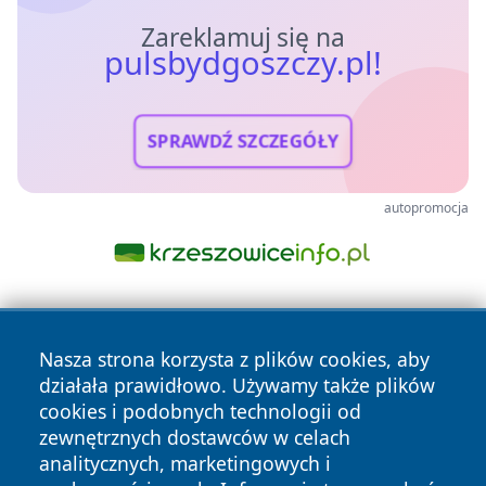
Zareklamuj się na
pulsbydgoszczy.pl!
SPRAWDŹ SZCZEGÓŁY
autopromocja
Nasza strona korzysta z plików cookies, aby
działała prawidłowo. Używamy także plików
cookies i podobnych technologii od
zewnętrznych dostawców w celach
Copyright © 2026 pulsbydgoszczy.pl Wszystkie prawa
analitycznych, marketingowych i
zastrzeżone.