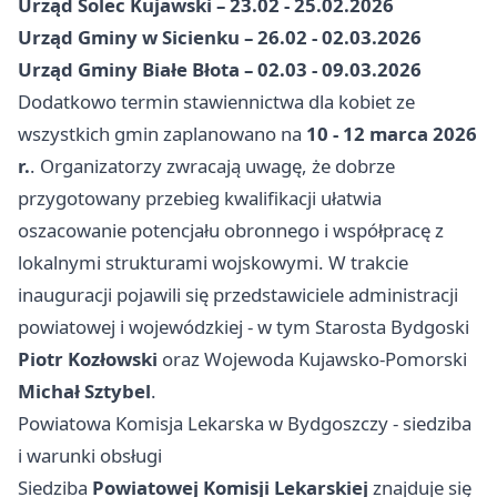
Urząd Solec Kujawski – 23.02 - 25.02.2026
Urząd Gminy w Sicienku – 26.02 - 02.03.2026
Urząd Gminy Białe Błota – 02.03 - 09.03.2026
Dodatkowo termin stawiennictwa dla kobiet ze
wszystkich gmin zaplanowano na
10 - 12 marca 2026
r.
. Organizatorzy zwracają uwagę, że dobrze
przygotowany przebieg kwalifikacji ułatwia
oszacowanie potencjału obronnego i współpracę z
lokalnymi strukturami wojskowymi. W trakcie
inauguracji pojawili się przedstawiciele administracji
powiatowej i wojewódzkiej - w tym Starosta Bydgoski
Piotr Kozłowski
oraz Wojewoda Kujawsko-Pomorski
Michał Sztybel
.
Powiatowa Komisja Lekarska w Bydgoszczy - siedziba
i warunki obsługi
Siedziba
Powiatowej Komisji Lekarskiej
znajduje się