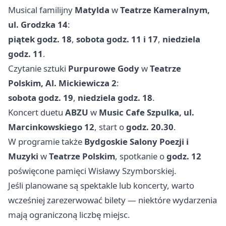
Musical familijny
Matylda
w
Teatrze Kameralnym,
ul. Grodzka 14
:
piątek godz. 18
,
sobota godz. 11 i 17
,
niedziela
godz. 11
.
Czytanie sztuki
Purpurowe Gody
w
Teatrze
Polskim, Al. Mickiewicza 2
:
sobota godz. 19
,
niedziela godz. 18
.
Koncert duetu
ABZU
w
Music Cafe Szpulka, ul.
Marcinkowskiego 12
, start o
godz. 20.30
.
W programie także
Bydgoskie Salony Poezji i
Muzyki
w
Teatrze Polskim
, spotkanie o
godz. 12
poświęcone pamięci Wisławy Szymborskiej.
Jeśli planowane są spektakle lub koncerty, warto
wcześniej zarezerwować bilety — niektóre wydarzenia
mają ograniczoną liczbę miejsc.