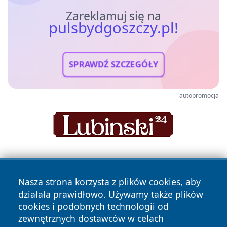
Zareklamuj się na
pulsbydgoszczy.pl!
SPRAWDŹ SZCZEGÓŁY
autopromocja
Nasza strona korzysta z plików cookies, aby
działała prawidłowo. Używamy także plików
cookies i podobnych technologii od
zewnętrznych dostawców w celach
Copyright © 2026 pulsbydgoszczy.pl Wszystkie prawa