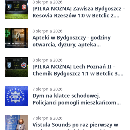
8 sierpnia 2026
[PIŁKA NOŻNA] Zawisza Bydgoszcz –
Resovia Rzeszów 1:0 w Betclic 2.
lidze. Pierwsza wygrana gospodarzy
8 sierpnia 2026
Apteki w Bydgoszczy - godziny
otwarcia, dyżury, apteka
całodobowa
8 sierpnia 2026
[PIŁKA NOŻNA] Lech Poznań II –
Chemik Bydgoszcz 1:1 w Betclic 3.
Lidze Grupa 2 (Grupa II).
Bydgoszczanie wywieźli punkt z
7 sierpnia 2026
Wronek
Dym na klatce schodowej.
Policjanci pomogli mieszkańcom
opuścić blok
7 sierpnia 2026
Vistula Sounds po raz pierwszy w