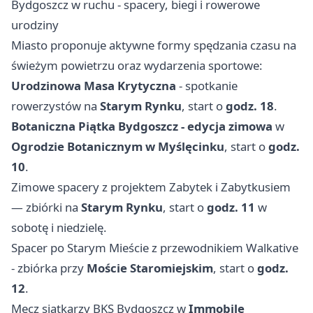
Bydgoszcz w ruchu - spacery, biegi i rowerowe
urodziny
Miasto proponuje aktywne formy spędzania czasu na
świeżym powietrzu oraz wydarzenia sportowe:
Urodzinowa Masa Krytyczna
- spotkanie
rowerzystów na
Starym Rynku
, start o
godz. 18
.
Botaniczna Piątka Bydgoszcz - edycja zimowa
w
Ogrodzie Botanicznym w Myślęcinku
, start o
godz.
10
.
Zimowe spacery z projektem Zabytek i Zabytkusiem
— zbiórki na
Starym Rynku
, start o
godz. 11
w
sobotę i niedzielę.
Spacer po Starym Mieście z przewodnikiem Walkative
- zbiórka przy
Moście Staromiejskim
, start o
godz.
12
.
Mecz siatkarzy BKS Bydgoszcz w
Immobile