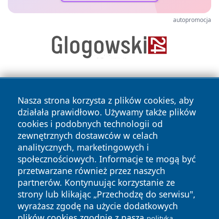
autopromocja
Nasza strona korzysta z plików cookies, aby
działała prawidłowo. Używamy także plików
cookies i podobnych technologii od
zewnętrznych dostawców w celach
Copyright © 2026 pulsbydgoszczy.pl Wszystkie prawa
analitycznych, marketingowych i
zastrzeżone.
społecznościowych. Informacje te mogą być
przetwarzane również przez naszych
partnerów. Kontynuując korzystanie ze
Polityka
Polityka
News
Autorzy
strony lub klikając „Przechodzę do serwisu",
Prywatności
Cookies
wyrażasz zgodę na użycie dodatkowych
plików cookies zgodnie z naszą
polityką