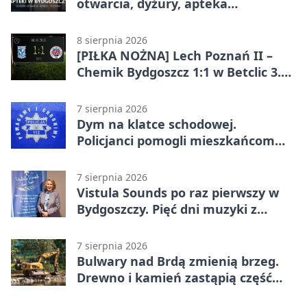
otwarcia, dyżury, apteka
całodobowa
8 sierpnia 2026
[PIŁKA NOŻNA] Lech Poznań II –
Chemik Bydgoszcz 1:1 w Betclic 3.
Lidze Grupa 2 (Grupa II).
Bydgoszczanie wywieźli punkt z
7 sierpnia 2026
Wronek
Dym na klatce schodowej.
Policjanci pomogli mieszkańcom
opuścić blok
7 sierpnia 2026
Vistula Sounds po raz pierwszy w
Bydgoszczy. Pięć dni muzyki z
całego świata
7 sierpnia 2026
Bulwary nad Brdą zmienią brzeg.
Drewno i kamień zastąpią część
betonu