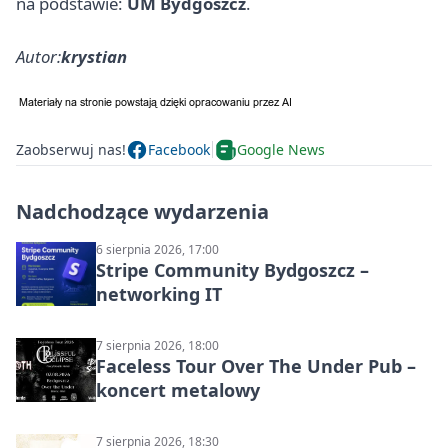
na podstawie:
UM Bydgoszcz
.
Autor:
krystian
Zaobserwuj nas!
Facebook
Google News
Nadchodzące wydarzenia
6 sierpnia 2026, 17:00
Stripe Community Bydgoszcz –
networking IT
7 sierpnia 2026, 18:00
Faceless Tour Over The Under Pub –
koncert metalowy
7 sierpnia 2026, 18:30