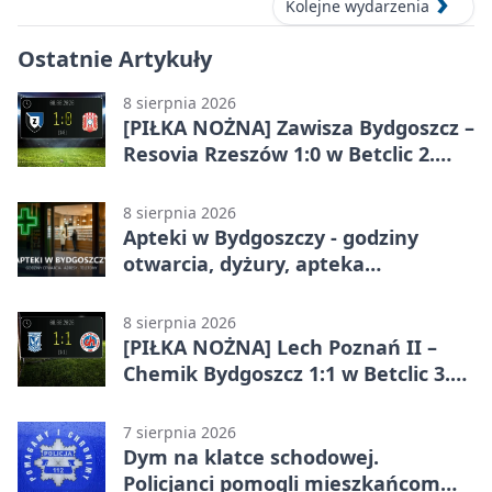
Kolejne wydarzenia
Ostatnie Artykuły
8 sierpnia 2026
[PIŁKA NOŻNA] Zawisza Bydgoszcz –
Resovia Rzeszów 1:0 w Betclic 2.
lidze. Pierwsza wygrana gospodarzy
8 sierpnia 2026
Apteki w Bydgoszczy - godziny
otwarcia, dyżury, apteka
całodobowa
8 sierpnia 2026
[PIŁKA NOŻNA] Lech Poznań II –
Chemik Bydgoszcz 1:1 w Betclic 3.
Lidze Grupa 2 (Grupa II).
Bydgoszczanie wywieźli punkt z
7 sierpnia 2026
Wronek
Dym na klatce schodowej.
Policjanci pomogli mieszkańcom