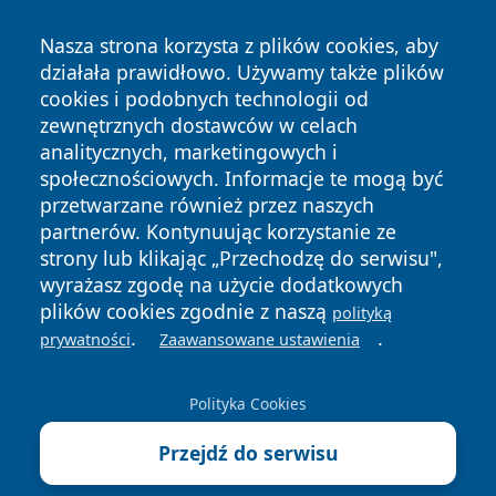
Nasza strona korzysta z plików cookies, aby
działała prawidłowo. Używamy także plików
cookies i podobnych technologii od
zewnętrznych dostawców w celach
Copyright © 2026 pulsbydgoszczy.pl Wszystkie prawa
analitycznych, marketingowych i
zastrzeżone.
społecznościowych. Informacje te mogą być
przetwarzane również przez naszych
partnerów. Kontynuując korzystanie ze
Polityka
Polityka
News
Autorzy
strony lub klikając „Przechodzę do serwisu",
Prywatności
Cookies
wyrażasz zgodę na użycie dodatkowych
plików cookies zgodnie z naszą
polityką
.
.
prywatności
Zaawansowane ustawienia
Polityka Cookies
Przejdź do serwisu