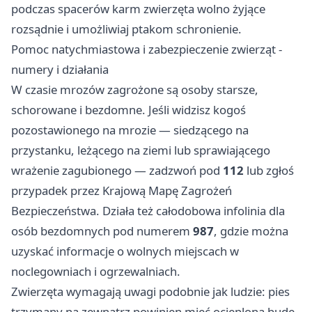
podczas spacerów karm zwierzęta wolno żyjące
rozsądnie i umożliwiaj ptakom schronienie.
Pomoc natychmiastowa i zabezpieczenie zwierząt -
numery i działania
W czasie mrozów zagrożone są osoby starsze,
schorowane i bezdomne. Jeśli widzisz kogoś
pozostawionego na mrozie — siedzącego na
przystanku, leżącego na ziemi lub sprawiającego
wrażenie zagubionego — zadzwoń pod
112
lub zgłoś
przypadek przez Krajową Mapę Zagrożeń
Bezpieczeństwa. Działa też całodobowa infolinia dla
osób bezdomnych pod numerem
987
, gdzie można
uzyskać informacje o wolnych miejscach w
noclegowniach i ogrzewalniach.
Zwierzęta wymagają uwagi podobnie jak ludzie: pies
trzymany na zewnątrz powinien mieć ocieploną budę