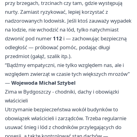
przy brzegach, trzcinach czy tam, gdzie występują
nurty. Zamiast ryzykować, lepiej korzystać z
nadzorowanych lodowisk. Jeśli ktoś zauważy wypadek
na lodzie, nie wchodzić na lód, tylko natychmiast
dzwonić pod numer
112
i — zachowując bezpieczną
odległość — próbować pomóc, podając długi
przedmiot (gałąź, szalik itp.).
“Bądźmy empatyczni, nie tylko względem nas, ale i
względem zwierząt w czasie tych większych mrozów”
—
Wojewoda Michał Sztybel
Zima w Bydgoszczy - chodniki, dachy i obowiązki
właścicieli
Utrzymanie bezpieczeństwa wokół budynków to
obowiązek właścicieli i zarządców. Trzeba regularnie
usuwać śnieg i lód z chodników przylegających do
posesji, a także kontrolować stan dachów —