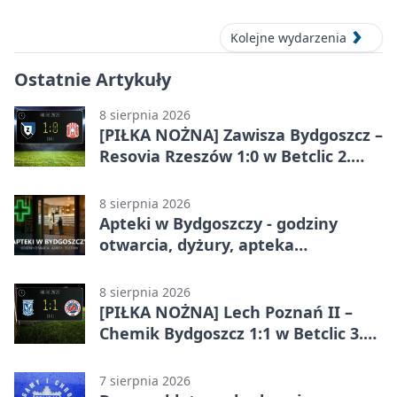
Kolejne wydarzenia
Ostatnie Artykuły
8 sierpnia 2026
[PIŁKA NOŻNA] Zawisza Bydgoszcz –
Resovia Rzeszów 1:0 w Betclic 2.
lidze. Pierwsza wygrana gospodarzy
8 sierpnia 2026
Apteki w Bydgoszczy - godziny
otwarcia, dyżury, apteka
całodobowa
8 sierpnia 2026
[PIŁKA NOŻNA] Lech Poznań II –
Chemik Bydgoszcz 1:1 w Betclic 3.
Lidze Grupa 2 (Grupa II).
Bydgoszczanie wywieźli punkt z
7 sierpnia 2026
Wronek