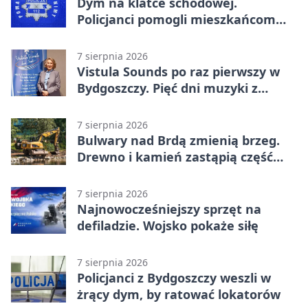
Dym na klatce schodowej.
Policjanci pomogli mieszkańcom
opuścić blok
7 sierpnia 2026
Vistula Sounds po raz pierwszy w
Bydgoszczy. Pięć dni muzyki z
całego świata
7 sierpnia 2026
Bulwary nad Brdą zmienią brzeg.
Drewno i kamień zastąpią część
betonu
7 sierpnia 2026
Najnowocześniejszy sprzęt na
defiladzie. Wojsko pokaże siłę
7 sierpnia 2026
Policjanci z Bydgoszczy weszli w
żrący dym, by ratować lokatorów