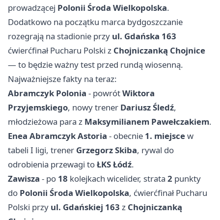
prowadzącej
Polonii Środa Wielkopolska
.
Dodatkowo na początku marca bydgoszczanie
rozegrają na stadionie przy
ul. Gdańska 163
ćwierćfinał Pucharu Polski z
Chojniczanką Chojnice
— to będzie ważny test przed rundą wiosenną.
Najważniejsze fakty na teraz:
Abramczyk Polonia
- powrót
Wiktora
Przyjemskiego
, nowy trener
Dariusz Śledź
,
młodzieżowa para z
Maksymilianem Pawełczakiem
.
Enea Abramczyk Astoria
- obecnie
1. miejsce
w
tabeli I ligi, trener
Grzegorz Skiba
, rywal do
odrobienia przewagi to
ŁKS Łódź
.
Zawisza
- po
18
kolejkach wicelider, strata
2
punkty
do
Polonii Środa Wielkopolska
, ćwierćfinał Pucharu
Polski przy
ul. Gdańskiej 163
z
Chojniczanką