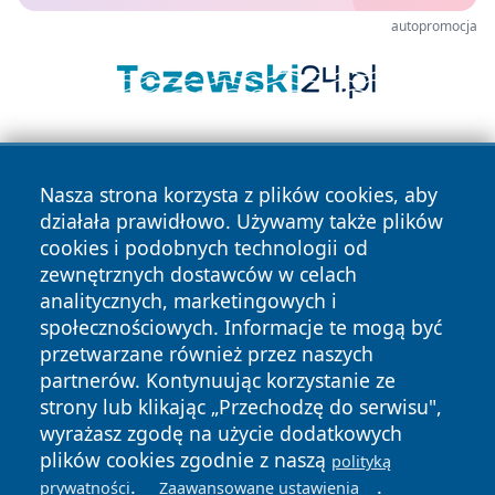
autopromocja
Nasza strona korzysta z plików cookies, aby
działała prawidłowo. Używamy także plików
cookies i podobnych technologii od
zewnętrznych dostawców w celach
Copyright © 2026 pulsbydgoszczy.pl Wszystkie prawa
analitycznych, marketingowych i
zastrzeżone.
społecznościowych. Informacje te mogą być
przetwarzane również przez naszych
partnerów. Kontynuując korzystanie ze
Polityka
Polityka
News
Autorzy
strony lub klikając „Przechodzę do serwisu",
Prywatności
Cookies
wyrażasz zgodę na użycie dodatkowych
plików cookies zgodnie z naszą
polityką
.
.
prywatności
Zaawansowane ustawienia