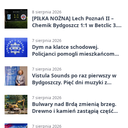
całodobowa
8 sierpnia 2026
[PIŁKA NOŻNA] Lech Poznań II –
Chemik Bydgoszcz 1:1 w Betclic 3.
Lidze Grupa 2 (Grupa II).
Bydgoszczanie wywieźli punkt z
7 sierpnia 2026
Wronek
Dym na klatce schodowej.
Policjanci pomogli mieszkańcom
opuścić blok
7 sierpnia 2026
Vistula Sounds po raz pierwszy w
Bydgoszczy. Pięć dni muzyki z
całego świata
7 sierpnia 2026
Bulwary nad Brdą zmienią brzeg.
Drewno i kamień zastąpią część
betonu
7 sierpnia 2026