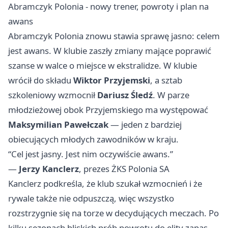
Abramczyk Polonia - nowy trener, powroty i plan na
awans
Abramczyk Polonia znowu stawia sprawę jasno: celem
jest awans. W klubie zaszły zmiany mające poprawić
szanse w walce o miejsce w ekstralidze. W klubie
wrócił do składu
Wiktor Przyjemski
, a sztab
szkoleniowy wzmocnił
Dariusz Śledź
. W parze
młodzieżowej obok Przyjemskiego ma występować
Maksymilian Pawełczak
— jeden z bardziej
obiecujących młodych zawodników w kraju.
“Cel jest jasny. Jest nim oczywiście awans.”
—
Jerzy Kanclerz
, prezes ŻKS Polonia SA
Kanclerz podkreśla, że klub szukał wzmocnień i że
rywale także nie odpuszczą, więc wszystko
rozstrzygnie się na torze w decydujących meczach. Po
kilku sezonach bliskich prób powrotu do elity zapas