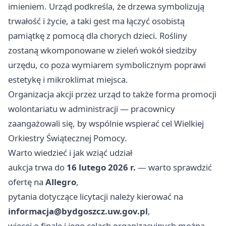
imieniem. Urząd podkreśla, że drzewa symbolizują
trwałość i życie, a taki gest ma łączyć osobistą
pamiątkę z pomocą dla chorych dzieci. Rośliny
zostaną wkomponowane w zieleń wokół siedziby
urzędu, co poza wymiarem symbolicznym poprawi
estetykę i mikroklimat miejsca.
Organizacja akcji przez urząd to także forma promocji
wolontariatu w administracji — pracownicy
zaangażowali się, by wspólnie wspierać cel Wielkiej
Orkiestry Świątecznej Pomocy.
Warto wiedzieć i jak wziąć udział
aukcja trwa do
16 lutego 2026 r.
— warto sprawdzić
ofertę na
Allegro
,
pytania dotyczące licytacji należy kierować na
informacja@bydgoszcz.uw.gov.pl
,
więcej o finale i jego celach organizacyjnych można