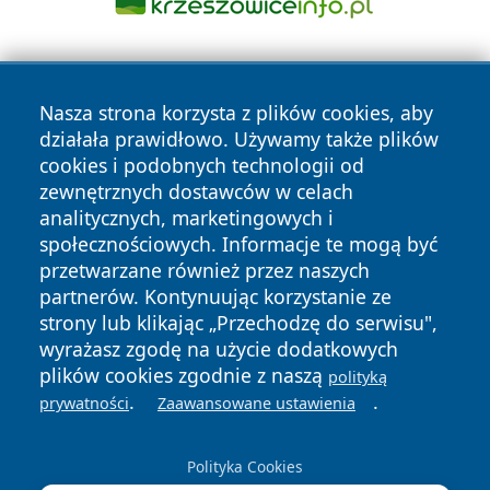
Nasza strona korzysta z plików cookies, aby
działała prawidłowo. Używamy także plików
cookies i podobnych technologii od
zewnętrznych dostawców w celach
Copyright © 2026 pulsbydgoszczy.pl Wszystkie prawa
analitycznych, marketingowych i
zastrzeżone.
społecznościowych. Informacje te mogą być
przetwarzane również przez naszych
partnerów. Kontynuując korzystanie ze
Polityka
Polityka
News
Autorzy
strony lub klikając „Przechodzę do serwisu",
Prywatności
Cookies
wyrażasz zgodę na użycie dodatkowych
plików cookies zgodnie z naszą
polityką
.
.
prywatności
Zaawansowane ustawienia
Polityka Cookies