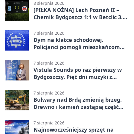
8 sierpnia 2026
[PIŁKA NOŻNA] Lech Poznań II –
Chemik Bydgoszcz 1:1 w Betclic 3.
Lidze Grupa 2 (Grupa II).
Bydgoszczanie wywieźli punkt z
7 sierpnia 2026
Wronek
Dym na klatce schodowej.
Policjanci pomogli mieszkańcom
opuścić blok
7 sierpnia 2026
Vistula Sounds po raz pierwszy w
Bydgoszczy. Pięć dni muzyki z
całego świata
7 sierpnia 2026
Bulwary nad Brdą zmienią brzeg.
Drewno i kamień zastąpią część
betonu
7 sierpnia 2026
Najnowocześniejszy sprzęt na